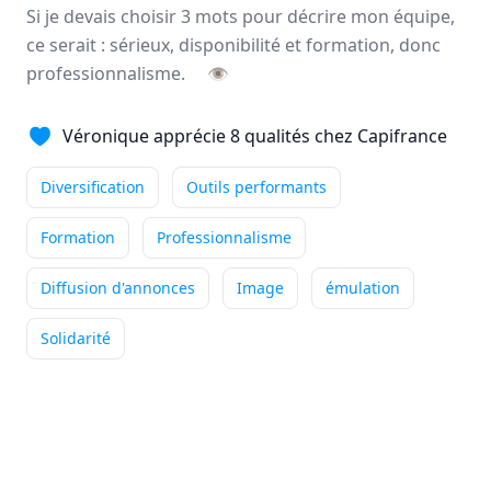
Si je devais choisir 3 mots pour décrire mon équipe,
Ce qui me passionne
ce serait : sérieux, disponibilité et formation, donc
particulièrement dans mon métier
professionnalisme.
👁
de conseiller immobilier, c'est la diversité du ...
Véronique apprécie 8 qualités chez Capifrance
Indépendance
Outils performants
Accompagnement
+4
Lire son témoignage
Diversification
Outils performants
Formation
Professionnalisme
Annie
DUBUC
Diffusion d'annonces
Image
émulation
Conseiller immobilier
-
HOUPPEVILLE
Solidarité
Ce qui me passionne
particulièrement dans mon métier
de conseiller immobilier, c'est accompagner mes ...
Indépendance
Outils performants
Formation
+5
Lire son témoignage