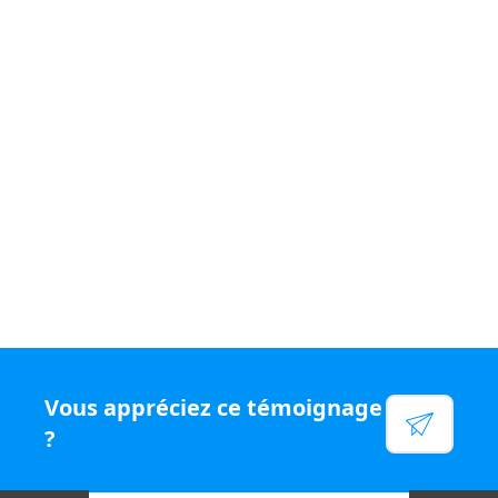
Si vous souhaitez vivre un quotidien
varié et être
rémunéré
à votre juste valeur, rejoignez le
réseau N°1
en chiffre d'affaires par conseiller, rejoignez Capifrance.
Voir leur site
Facebook
Linkedin
Twitter
Instagram
Vous appréciez ce témoignage
YouTube
?