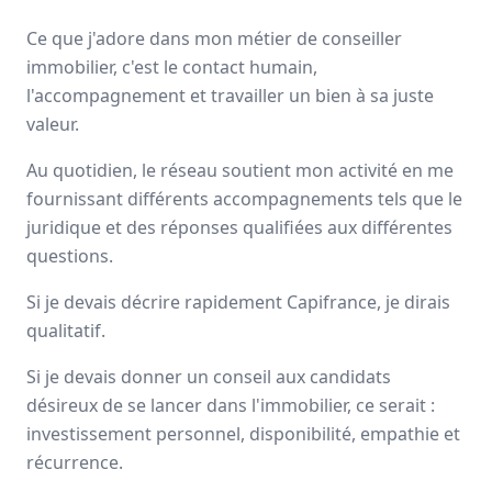
Avis
Ils aiment
Portrait
Ce que j'adore dans mon métier de conseiller
immobilier, c'est le contact humain,
Depuis plus de 20 ans Capifrance incarne le réseau de la
l'accompagnement et travailler un bien à sa juste
performance collective et individuelle
grâce à un savoir-
valeur.
faire lié à son statut de
pionnier
dans le secteur des
mandataires immobiliers.
Au quotidien, le réseau soutient mon activité en me
fournissant différents accompagnements tels que le
Nationale
juridique et des réponses qualifiées aux différentes
3000 mandataires
questions.
Si je devais décrire rapidement Capifrance, je dirais
Avis et témoignages de mandataires
qualitatif.
Capifrance
Si je devais donner un conseil aux candidats
Ils recommandent Capifrance
désireux de se lancer dans l'immobilier, ce serait :
investissement personnel, disponibilité, empathie et
Maguy
MORIN
récurrence.
Conseiller immobilier
-
ELBEUF EN BRAY