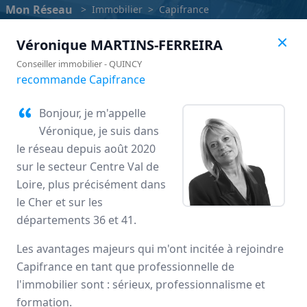
Mon Réseau
>
Immobilier
>
Capifrance
Véronique
MARTINS-FERREIRA
Conseiller immobilier
-
QUINCY
recommande Capifrance
Bonjour, je m'appelle
Véronique, je suis dans
le réseau depuis août 2020
sur le secteur Centre Val de
Loire, plus précisément dans
le Cher et sur les
départements 36 et 41.
Capifrance
Les avantages majeurs qui m'ont incitée à rejoindre
Avis des mandataires
Capifrance en tant que professionnelle de
l'immobilier sont : sérieux, professionnalisme et
formation.