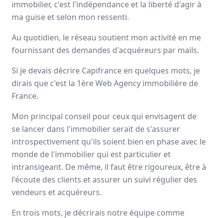
immobilier, c'est l'indépendance et la liberté d'agir à
Avis
Ils aiment
Portrait
ma guise et selon mon ressenti.
Au quotidien, le réseau soutient mon activité en me
Depuis plus de 20 ans Capifrance incarne le réseau de la
fournissant des demandes d'acquéreurs par mails.
performance collective et individuelle
grâce à un savoir-
faire lié à son statut de
pionnier
dans le secteur des
Si je devais décrire Capifrance en quelques mots, je
mandataires immobiliers.
dirais que c'est la 1ère Web Agency immobilière de
Nationale
France.
3000 mandataires
Mon principal conseil pour ceux qui envisagent de
se lancer dans l'immobilier serait de s'assurer
Avis et témoignages de mandataires
introspectivement qu'ils soient bien en phase avec le
monde de l'immobilier qui est particulier et
Capifrance
intransigeant. De même, il faut être rigoureux, être à
Ils recommandent Capifrance
l'écoute des clients et assurer un suivi régulier des
vendeurs et acquéreurs.
Maguy
MORIN
En trois mots, je décrirais notre équipe comme
Conseiller immobilier
-
ELBEUF EN BRAY