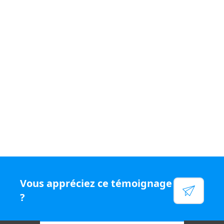
Si vous souhaitez vivre un quotidien
varié et être
rémunéré
à votre juste valeur, rejoignez le
réseau N°1
en chiffre d'affaires par conseiller, rejoignez Capifrance.
Voir leur site
Facebook
Linkedin
Twitter
Instagram
Vous appréciez ce témoignage
YouTube
?