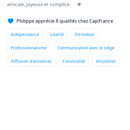
amicale, joyeuse et complice.
👁
Ce qui me passionne
particulièrement dans mon métier
Philippe apprécie 8 qualités chez Capifrance
de conseiller immobilier, c'est la diversité du ...
Indépendance
Liberté
Formation
Indépendance
Outils performants
Accompagnement
+4
Professionnalisme
Communication avec le siège
Lire son témoignage
Diffusion d'annonces
Convivialité
émulation
Annie
DUBUC
Conseiller immobilier
-
HOUPPEVILLE
Ce qui me passionne
particulièrement dans mon métier
de conseiller immobilier, c'est accompagner mes ...
Indépendance
Outils performants
Formation
+5
Lire son témoignage