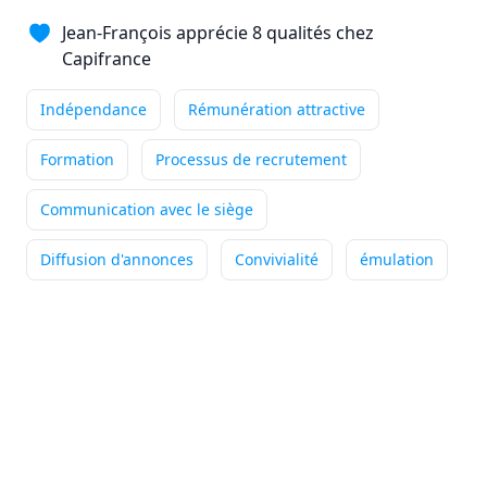
Jean-François apprécie 8 qualités chez
Ce qui me passionne
Capifrance
particulièrement dans mon métier
de conseiller immobilier, c'est la diversité du ...
Indépendance
Rémunération attractive
Indépendance
Outils performants
Formation
Processus de recrutement
Accompagnement
+4
Lire son témoignage
Communication avec le siège
Diffusion d'annonces
Convivialité
émulation
Annie
DUBUC
Conseiller immobilier
-
HOUPPEVILLE
Ce qui me passionne
particulièrement dans mon métier
de conseiller immobilier, c'est accompagner mes ...
Indépendance
Outils performants
Formation
+5
Lire son témoignage