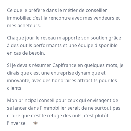
Avis
Ils aiment
Portrait
Ce que je préfère dans le métier de conseiller
immobilier, c'est la rencontre avec mes vendeurs et
Depuis plus de 20 ans Capifrance incarne le réseau de la
mes acheteurs.
performance collective et individuelle
grâce à un savoir-
Chaque jour, le réseau m'apporte son soutien grâce
faire lié à son statut de
pionnier
dans le secteur des
mandataires immobiliers.
à des outils performants et une équipe disponible
en cas de besoin.
Nationale
3000 mandataires
Si je devais résumer Capifrance en quelques mots, je
dirais que c'est une entreprise dynamique et
innovante, avec des honoraires attractifs pour les
Avis et témoignages de mandataires
clients.
Capifrance
Mon principal conseil pour ceux qui envisagent de
Ils recommandent Capifrance
se lancer dans l'immobilier serait de ne surtout pas
croire que c'est le refuge des nuls, c'est plutôt
Maguy
MORIN
l'inverse.
👁
Conseiller immobilier
-
ELBEUF EN BRAY