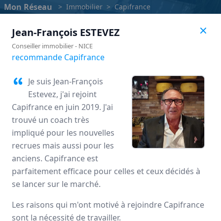
Mon Réseau
>
Immobilier
>
Capifrance
Jean-François
ESTEVEZ
Conseiller immobilier
-
NICE
recommande Capifrance
Je suis Jean-François
Estevez, j'ai rejoint
Capifrance en juin 2019. J'ai
trouvé un coach très
impliqué pour les nouvelles
recrues mais aussi pour les
anciens. Capifrance est
Capifrance
parfaitement efficace pour celles et ceux décidés à
se lancer sur le marché.
Avis des mandataires
Les raisons qui m'ont motivé à rejoindre Capifrance
sont la nécessité de travailler.