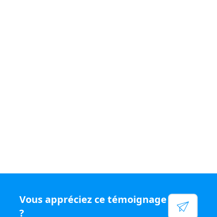
Si vous souhaitez vivre un quotidien
varié et être
rémunéré
à votre juste valeur, rejoignez le
réseau N°1
en chiffre d'affaires par conseiller, rejoignez Capifrance.
Voir leur site
Facebook
Linkedin
Twitter
Instagram
YouTube
Vous appréciez ce témoignage
?