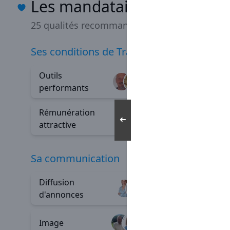
Les mandataires Capifranc
25 qualités recommandées
ses conditions de Travail
Outils
Indépe
+80
performants
Rémunération
Épanou
+23
➜
attractive
sa communication
Diffusion
Outils d
+125
d'annonces
commun
Image
+5