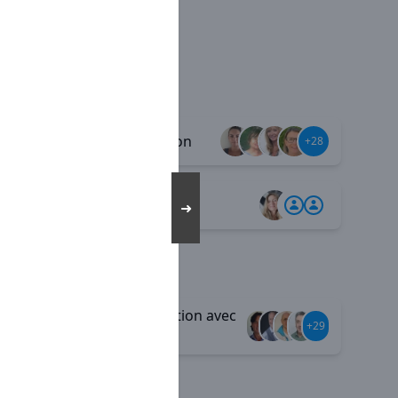
Diversification
+39
+28
Télétravail
+2
➜
Communication avec
+35
+29
le siège