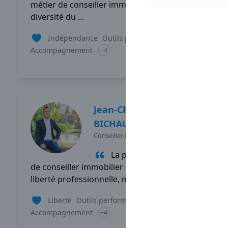
métier de conseiller immobilier, c'est la
diversité du ...
Indépendance
Outils performants
Accompagnement
+4
Lire son témoignage
Jean-Christophe
BICHAUD
Conseiller immobilier
-
GRIGNY
La partie de mon travail
de conseiller immobilier que je préfère est la
liberté professionnelle, mes ...
Liberté
Outils performants
Accompagnement
+4
Lire son témoignage