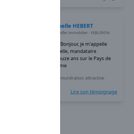
Isabelle
HEBERT
Conseiller immobilier
-
YEBLERON
Bonjour, je m'appelle
Isabelle, mandataire
Capifrance depuis douze ans sur le Pays de
Caux en Seine-Maritime
Indépendance
Rémunération attractive
Accompagnement
+5
Lire son témoignage