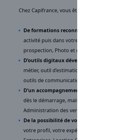
Chez Capifrance, vous êtes indépendant.e.s mais jam
De formations reconnues et illimitées
pour vou
activité puis dans votre quotidien grâce à notre
prospection, Photo et mise en valeur de biens, E
D’outils digitaux développés en interne
pour fac
métier, outil d’estimation unique, diffusion puis
outils de communication personnalisés…
D’un accompagnement terrain en continu
grâc
dès le démarrage, mais aussi grâce à une équipe d
Administration des ventes, Communication, Mar
De la possibilité de vous spécialiser
dans des fil
votre profil, votre expérience et vos envies : An