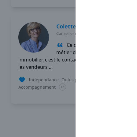
Colette
PRIOL
Conseiller immobilier
-
PONT CROIX
Ce que j'aime dans mon
métier de conseiller
immobilier, c'est le contact, aussi bien avec
les vendeurs ...
Indépendance
Outils performants
Accompagnement
+5
Lire son témoignage