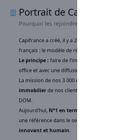
Portrait de Capifrance
Pourquoi les rejoindre
Capifrance a créé, il y a 20 ans,
un concept totalem
français : le modèle de réseau de mandataires imm
Le principe :
faire de l’immobilier sans agence phy
office et avec une diffusion web très puissante.
La mission de nos 3 000 conseillers immobiliers :
co
immobilier
de nos clients acheteurs, vendeurs, loc
DOM.
Aujourd’hui,
N°1 en termes de chiffre d’affaires
pa
une référence dans le secteur de par notre profes
innovant et humain
.