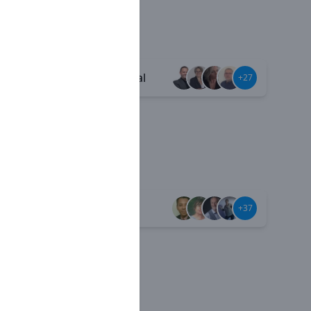
Esprit familial
+38
+27
Jamais seul
+59
+37