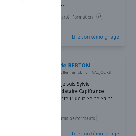
d'outils performants, ...
Diversification
Liberté
Formation
+5
Lire son témoignage
Sylvie
BERTON
Conseiller immobilier
-
VAUJOURS
Je suis Sylvie,
mandataire Capifrance
depuis 2013 sur le secteur de la Seine-Saint-
Denis.
Indépendance
Outils performants
Accompagnement
+5
Lire son témoignage