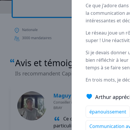
Ce que j'adore dans 
Avis
Ils aiment
P
la communication av
intéressantes et déc
Nationale
Depuis plus de 20 a
Le réseau joue un r
statut de
pionnier
d
3000 mandataires
super ! Une réactivit
Si je devais donner 
Avis et témoignages de man
bien réfléchir à leu
temps à se faire sen
Ils recommandent Capifrance
En trois mots, je d
Maguy
MORIN
Arthur appréci
Conseiller immobilier
-
ELBEUF EN
BRAY
épanouissement
Ce qui me passionne
particulièrement dans mon
Communication ave