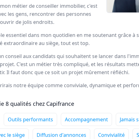
mon métier de conseiller immobilier, c'est
ortrait
ec les gens, rencontrer des personnes
ouvrir de jolis endroits.
ns Capifrance incarne le réseau de la
performance collectiv
ôle essentiel dans mon quotidien en me soutenant grâce à s
ans le secteur des mandataires immobiliers.
é extraordinaire au siège, tout est top.
un conseil aux candidats qui souhaitent se lancer dans l'immo
dataires Capifrance
r projet. C'est un métier très compliqué, et les résultats me
tir. Il faut donc que ce soit un projet mûrement réfléchi.
écrirais notre équipe comme conviviale, dynamique et perfo
Annie
DUBUC
e 8 qualités chez Capifrance
Conseiller immobilier
-
HOUPPEVILLE
Outils performants
Accompagnement
Jamais s
Ce qui me passionne
particulièrement dans mon
c le siège
Diffusion d'annonces
Convivialité
S
métier de conseiller immobilier, c'est