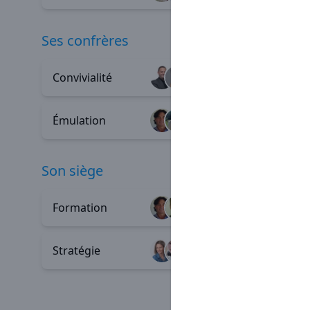
ses confrères
Convivialité
Entraid
+91
Émulation
Parrain
+16
son siège
Formation
Profess
+80
Stratégie
Process
+5