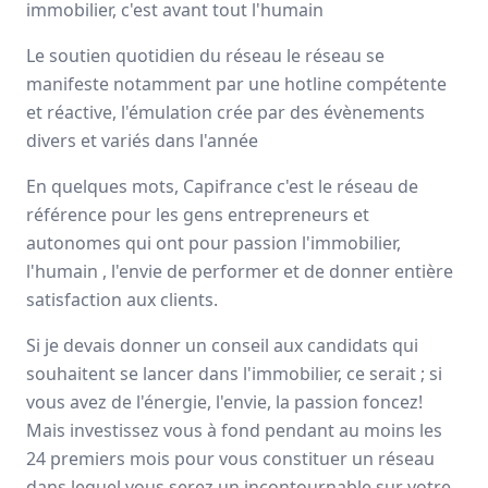
immobilier, c'est avant tout l'humain
Avis
Ils aiment
Portrait
Le soutien quotidien du réseau le réseau se
manifeste notamment par une hotline compétente
Depuis plus de 20 ans Capifrance incarne le réseau de la
et réactive, l'émulation crée par des évènements
performance collective et individuelle
grâce à un savoir-
divers et variés dans l'année
faire lié à son statut de
pionnier
dans le secteur des
mandataires immobiliers.
En quelques mots, Capifrance c'est le réseau de
Nationale
référence pour les gens entrepreneurs et
3000 mandataires
autonomes qui ont pour passion l'immobilier,
l'humain , l'envie de performer et de donner entière
satisfaction aux clients.
Avis et témoignages de mandataires
Si je devais donner un conseil aux candidats qui
Capifrance
souhaitent se lancer dans l'immobilier, ce serait ; si
Ils recommandent Capifrance
vous avez de l'énergie, l'envie, la passion foncez!
Mais investissez vous à fond pendant au moins les
Maguy
MORIN
24 premiers mois pour vous constituer un réseau
Conseiller immobilier
-
ELBEUF EN BRAY
dans lequel vous serez un incontournable sur votre