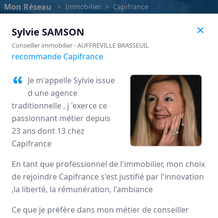
Mon Réseau
>
Immobilier
>
Capifrance
Sylvie
SAMSON
Conseiller immobilier
-
AUFFREVILLE BRASSEUIL
recommande Capifrance
Je m'appelle Sylvie issue
d une agence
traditionnelle , j 'exerce ce
passionnant métier depuis
23 ans dont 13 chez
Capifrance
Capifrance
En tant que professionnel de l'immobilier, mon choix
de rejoindre Capifrance s'est justifié par l'innovation
Avis des mandataires
,la liberté, la rémunération, l'ambiance
Ce que je préfère dans mon métier de conseiller