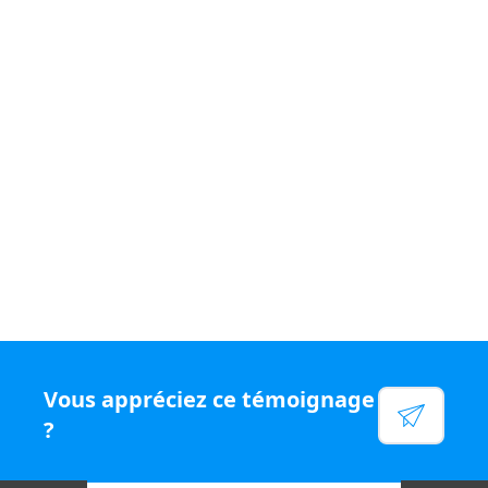
Si vous souhaitez vivre un quotidien
varié et être
rémunéré
à votre juste valeur, rejoignez le
réseau N°1
en chiffre d'affaires par conseiller, rejoignez Capifrance.
Voir leur site
Facebook
Linkedin
Twitter
Instagram
Vous appréciez ce témoignage
YouTube
?