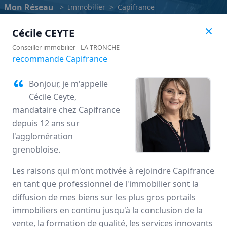
Mon Réseau
>
Immobilier
>
Capifrance
Cécile
CEYTE
Conseiller immobilier
-
LA TRONCHE
recommande Capifrance
Bonjour, je m'appelle
Cécile Ceyte,
mandataire chez Capifrance
depuis 12 ans sur
l'agglomération
grenobloise.
Capifrance
Les raisons qui m'ont motivée à rejoindre Capifrance
en tant que professionnel de l'immobilier sont la
Avis des mandataires
diffusion de mes biens sur les plus gros portails
immobiliers en continu jusqu'à la conclusion de la
vente, la formation de qualité, les services innovants