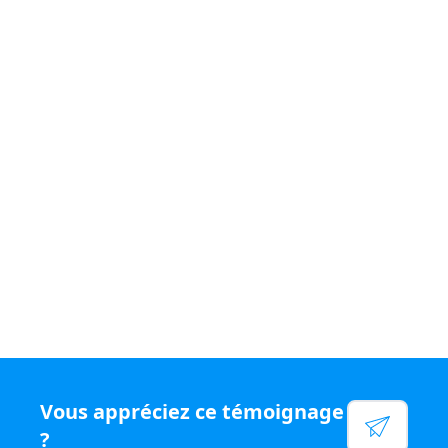
Si vous souhaitez vivre un quotidien
varié et être
rémunéré
à votre juste valeur, rejoignez le
réseau N°1
en chiffre d'affaires par conseiller, rejoignez Capifrance.
Voir leur site
Facebook
Linkedin
Twitter
Instagram
YouTube
Vous appréciez ce témoignage
?