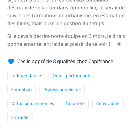
désireux de se lancer dans l'immobilier, ce serait de
Ce qui me passionne
suivre des formations en urbanisme, en estimation
particulièrement dans mon métier
des biens, mais aussi en gestion du temps.
de conseiller immobilier, c'est la diversité du ...
Si je devais décrire notre équipe en 3 mots, je dirais :
Indépendance
Outils performants
bonne entente, entraide et plaisir de se voir !
👁
Accompagnement
+4
Lire son témoignage
Cécile apprécie 8 qualités chez Capifrance
Indépendance
Outils performants
Annie
DUBUC
Conseiller immobilier
-
HOUPPEVILLE
Formation
Professionnalisme
Ce qui me passionne
Diffusion d'annonces
Notoriété
Convivialité
particulièrement dans mon métier
de conseiller immobilier, c'est accompagner mes ...
Entraide
Indépendance
Outils performants
Formation
+5
Lire son témoignage