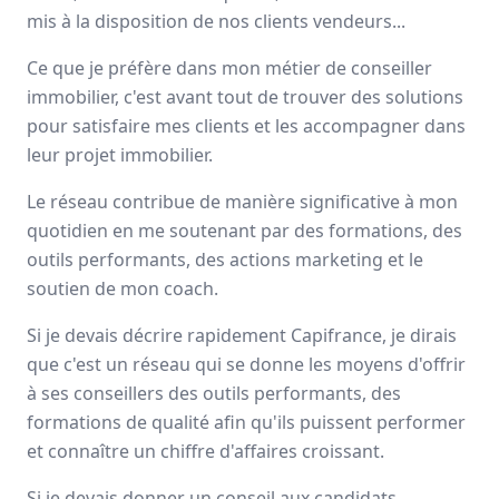
mis à la disposition de nos clients vendeurs...
Avis
Ils aiment
Portrait
Ce que je préfère dans mon métier de conseiller
Depuis plus de 20 ans Capifrance incarne le réseau de la
immobilier, c'est avant tout de trouver des solutions
performance collective et individuelle
grâce à un savoir-
pour satisfaire mes clients et les accompagner dans
faire lié à son statut de
pionnier
dans le secteur des
leur projet immobilier.
mandataires immobiliers.
Le réseau contribue de manière significative à mon
Nationale
quotidien en me soutenant par des formations, des
3000 mandataires
outils performants, des actions marketing et le
soutien de mon coach.
Avis et témoignages de mandataires
Si je devais décrire rapidement Capifrance, je dirais
Capifrance
que c'est un réseau qui se donne les moyens d'offrir
Ils recommandent Capifrance
à ses conseillers des outils performants, des
formations de qualité afin qu'ils puissent performer
et connaître un chiffre d'affaires croissant.
Maguy
MORIN
Conseiller immobilier
-
ELBEUF EN BRAY
Si je devais donner un conseil aux candidats