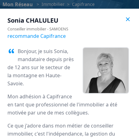
Mon Réseau
>
Immobilier
>
Capifrance
Sonia
CHALULEU
Conseiller immobilier
-
SAMOENS
recommande Capifrance
Bonjour, je suis Sonia,
mandataire depuis près
de 12 ans sur le secteur de
la montagne en Haute-
Savoie.
Mon adhésion à Capifrance
Capifrance
en tant que professionnel de l'immobilier a été
motivée par une de mes collègues.
Avis des mandataires
Ce que j'adore dans mon métier de conseiller
immobilier, c'est l'indépendance, la gestion du