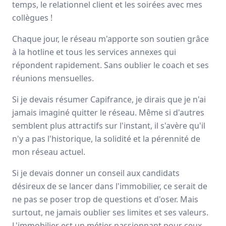
temps, le relationnel client et les soirées avec mes
Avis
Ils aiment
Portrait
collègues !
Chaque jour, le réseau m'apporte son soutien grâce
Depuis plus de 20 ans Capifrance incarne le réseau de la
à la hotline et tous les services annexes qui
performance collective et individuelle
grâce à un savoir-
répondent rapidement. Sans oublier le coach et ses
faire lié à son statut de
pionnier
dans le secteur des
mandataires immobiliers.
réunions mensuelles.
Nationale
Si je devais résumer Capifrance, je dirais que je n'ai
3000 mandataires
jamais imaginé quitter le réseau. Même si d'autres
semblent plus attractifs sur l'instant, il s'avère qu'il
n'y a pas l'historique, la solidité et la pérennité de
Avis et témoignages de mandataires
mon réseau actuel.
Capifrance
Si je devais donner un conseil aux candidats
Ils recommandent Capifrance
désireux de se lancer dans l'immobilier, ce serait de
ne pas se poser trop de questions et d'oser. Mais
Maguy
MORIN
surtout, ne jamais oublier ses limites et ses valeurs.
Conseiller immobilier
-
ELBEUF EN BRAY
L'immobilier est un métier passionnant pour ceux