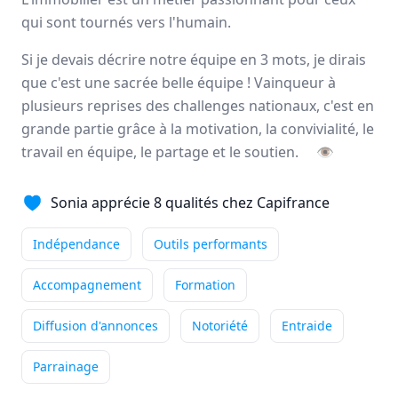
qui sont tournés vers l'humain.
Ce qui me passionne
particulièrement dans mon métier
Si je devais décrire notre équipe en 3 mots, je dirais
de conseiller immobilier, c'est la diversité du ...
que c'est une sacrée belle équipe ! Vainqueur à
plusieurs reprises des challenges nationaux, c'est en
Indépendance
Outils performants
grande partie grâce à la motivation, la convivialité, le
Accompagnement
+4
Lire son témoignage
travail en équipe, le partage et le soutien.
👁
Sonia apprécie 8 qualités chez Capifrance
Annie
DUBUC
Indépendance
Outils performants
Conseiller immobilier
-
HOUPPEVILLE
Accompagnement
Formation
Ce qui me passionne
particulièrement dans mon métier
Diffusion d'annonces
Notoriété
Entraide
de conseiller immobilier, c'est accompagner mes ...
Parrainage
Indépendance
Outils performants
Formation
+5
Lire son témoignage