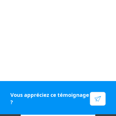
Si vous souhaitez vivre un quotidien
varié et être
rémunéré
à votre juste valeur, rejoignez le
réseau N°1
en chiffre d'affaires par conseiller, rejoignez Capifrance.
Voir leur site
Facebook
Linkedin
Twitter
Instagram
Vous appréciez ce témoignage
YouTube
?