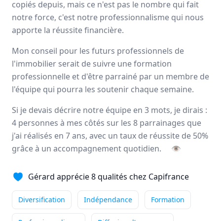
copiés depuis, mais ce n'est pas le nombre qui fait
Ce qui me passionne
notre force, c'est notre professionnalisme qui nous
particulièrement dans mon métier
apporte la réussite financière.
de conseiller immobilier, c'est la diversité du ...
Mon conseil pour les futurs professionnels de
Indépendance
Outils performants
l'immobilier serait de suivre une formation
Accompagnement
+4
professionnelle et d'être parrainé par un membre de
Lire son témoignage
l'équipe qui pourra les soutenir chaque semaine.
Si je devais décrire notre équipe en 3 mots, je dirais :
4 personnes à mes côtés sur les 8 parrainages que
Annie
DUBUC
j'ai réalisés en 7 ans, avec un taux de réussite de 50%
Conseiller immobilier
-
HOUPPEVILLE
grâce à un accompagnement quotidien.
👁
Ce qui me passionne
particulièrement dans mon métier
Gérard apprécie 8 qualités chez Capifrance
de conseiller immobilier, c'est accompagner mes ...
Diversification
Indépendance
Formation
Indépendance
Outils performants
Formation
+5
Lire son témoignage