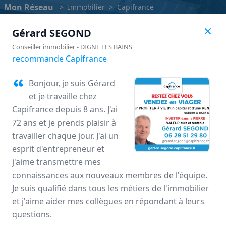
Mon Réseau
>
Immobilier
>
Capifrance
Gérard
SEGOND
Conseiller immobilier
-
DIGNE LES BAINS
recommande Capifrance
Bonjour, je suis Gérard
et je travaille chez
Capifrance depuis 8 ans. J'ai
72 ans et je prends plaisir à
travailler chaque jour. J'ai un
esprit d'entrepreneur et
j'aime transmettre mes
Capifrance
connaissances aux nouveaux membres de l'équipe.
Je suis qualifié dans tous les métiers de l'immobilier
Avis des mandataires
et j'aime aider mes collègues en répondant à leurs
questions.