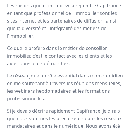
Les raisons qui m'ont motivé à rejoindre Capifrance
Avis
Ils aiment
Portrait
en tant que professionnel de l'immobilier sont les
sites internet et les partenaires de diffusion, ainsi
Depuis plus de 20 ans Capifrance incarne le réseau de la
que la diversité et l'intégralité des métiers de
performance collective et individuelle
grâce à un savoir-
l'immobilier.
faire lié à son statut de
pionnier
dans le secteur des
mandataires immobiliers.
Ce que je préfère dans le métier de conseiller
immobilier, c'est le contact avec les clients et les
Nationale
aider dans leurs démarches.
3000 mandataires
Le réseau joue un rôle essentiel dans mon quotidien
en me soutenant à travers les réunions mensuelles,
Avis et témoignages de mandataires
les webinars hebdomadaires et les formations
Capifrance
professionnelles.
Ils recommandent Capifrance
Si je devais décrire rapidement Capifrance, je dirais
que nous sommes les précurseurs dans les réseaux
Maguy
MORIN
mandataires et dans le numérique. Nous avons été
Conseiller immobilier
-
ELBEUF EN BRAY