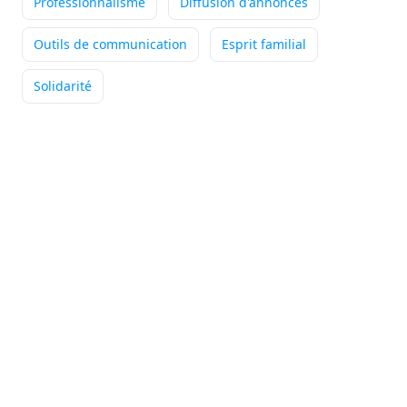
Professionnalisme
Diffusion d'annonces
Outils de communication
Esprit familial
Olivier
DUCARME
Solidarité
Conseiller immobilier
-
DIENAY
Chaque jour, je bénéficie du
soutien précieux du réseau à l'aide
de formations régulières, d'outils performants, ...
Diversification
Liberté
Formation
+5
Lire son témoignage
Jean-Christophe
BICHAUD
Conseiller immobilier
-
GRIGNY
La partie de mon travail de
conseiller immobilier que je