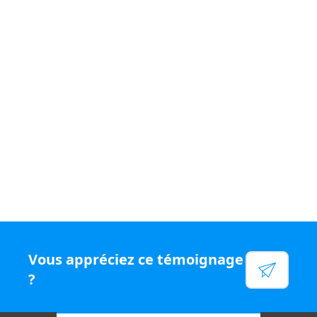
Si vous souhaitez vivre un quotidien
varié et être
rémunéré
à votre juste valeur, rejoignez le
réseau N°1
en chiffre d'affaires par conseiller, rejoignez Capifrance.
Voir leur site
Facebook
Linkedin
Twitter
Instagram
Vous appréciez ce témoignage
YouTube
?