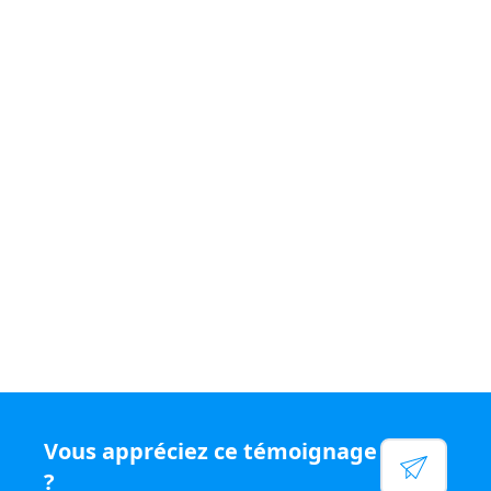
Si vous souhaitez vivre un quotidien
varié et être
rémunéré
à votre juste valeur, rejoignez le
réseau N°1
en chiffre d'affaires par conseiller, rejoignez Capifrance.
Voir leur site
Facebook
Linkedin
Twitter
Instagram
YouTube
Vous appréciez ce témoignage
?