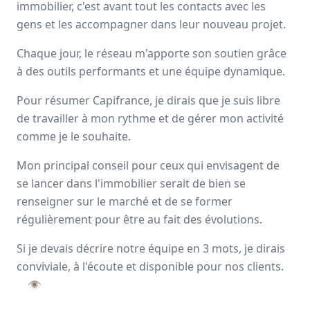
immobilier, c'est avant tout les contacts avec les
Avis
Ils aiment
Portrait
gens et les accompagner dans leur nouveau projet.
Chaque jour, le réseau m'apporte son soutien grâce
Depuis plus de 20 ans Capifrance incarne le réseau de la
à des outils performants et une équipe dynamique.
performance collective et individuelle
grâce à un savoir-
faire lié à son statut de
pionnier
dans le secteur des
Pour résumer Capifrance, je dirais que je suis libre
mandataires immobiliers.
de travailler à mon rythme et de gérer mon activité
Nationale
comme je le souhaite.
3000 mandataires
Mon principal conseil pour ceux qui envisagent de
se lancer dans l'immobilier serait de bien se
Avis et témoignages de mandataires
renseigner sur le marché et de se former
régulièrement pour être au fait des évolutions.
Capifrance
Ils recommandent Capifrance
Si je devais décrire notre équipe en 3 mots, je dirais
conviviale, à l'écoute et disponible pour nos clients.
👁
Maguy
MORIN
Conseiller immobilier
-
ELBEUF EN BRAY