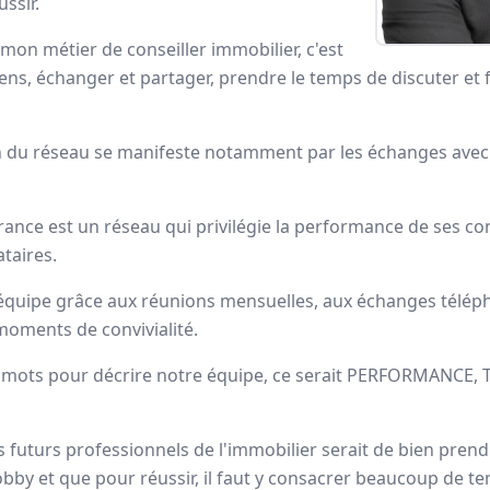
ssir.
ortrait
mon métier de conseiller immobilier, c'est
gens, échanger et partager, prendre le temps de discuter et f
ns Capifrance incarne le réseau de la
performance collectiv
ans le secteur des mandataires immobiliers.
n du réseau se manifeste notamment par les échanges avec l
dataires Capifrance
ance est un réseau qui privilégie la performance de ses con
taires.
quipe grâce aux réunions mensuelles, aux échanges télép
oments de convivialité.
Annie
DUBUC
r 3 mots pour décrire notre équipe, ce serait PERFORMANCE, 
Conseiller immobilier
-
HOUPPEVILLE
Ce qui me passionne
 futurs professionnels de l'immobilier serait de bien prend
particulièrement dans mon
obby et que pour réussir, il faut y consacrer beaucoup de temp
métier de conseiller immobilier, c'est