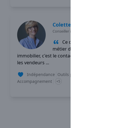
Colette
PRIOL
Conseiller immobilier
-
PONT CROIX
Ce que j'aime dans mon
métier de conseiller
immobilier, c'est le contact, aussi bien avec
les vendeurs ...
Indépendance
Outils performants
Accompagnement
+5
Lire son témoignage