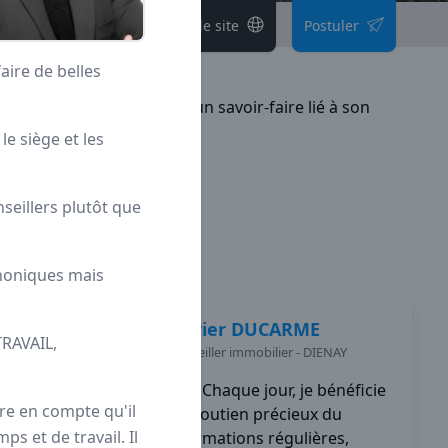
Voir le site
Postuler
aire de belles
e et individuelle
grâce à un savoir-faire lié à son
e siège et les
seillers plutôt que
honiques mais
Olivier
DUCARME
TRAVAIL,
Conseiller immobilier
-
DIENAY
Chaque jour, je bénéficie
re en compte qu'il
du soutien précieux du
s et de travail. Il
réseau à l'aide de formations régulières,