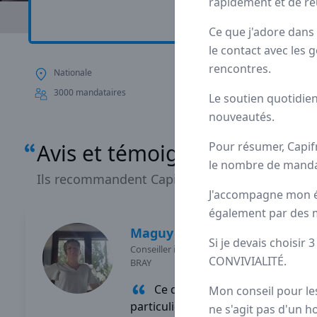
rapidement et de réu
Avis
Ils aiment
P
Ce que j'adore dans 
le contact avec les 
rencontres.
Nationale
Depuis plus de 20 a
statut de
pionnier
d
3000 mandataires
Le soutien quotidie
nouveautés.
Avis et témoignages de man
Pour résumer, Capifr
le nombre de manda
Ils recommandent Capifrance
J'accompagne mon é
également par des m
Maguy
MORIN
Si je devais choisi
Conseiller immobilier
-
ELBEUF EN
CONVIVIALITÉ.
BRAY
Ce qui me passionne
Mon conseil pour les
particulièrement dans mon
ne s'agit pas d'un h