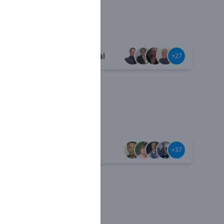
Esprit familial
+38
+27
Jamais seul
+59
+37