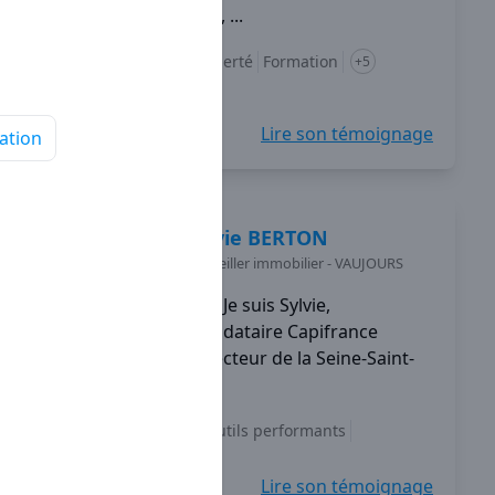
d'outils performants, ...
Diversification
Liberté
Formation
+5
Lire son témoignage
ation
Sylvie
BERTON
Conseiller immobilier
-
VAUJOURS
Je suis Sylvie,
mandataire Capifrance
depuis 2013 sur le secteur de la Seine-Saint-
Denis.
Indépendance
Outils performants
Accompagnement
+5
Lire son témoignage