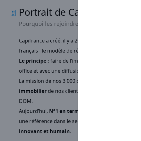
Portrait de Capifrance
Pourquoi les rejoindre
Capifrance a créé, il y a 20 ans,
un concept totalem
français : le modèle de réseau de mandataires imm
Le principe :
faire de l’immobilier sans agence phy
office et avec une diffusion web très puissante.
La mission de nos 3 000 conseillers immobiliers :
co
immobilier
de nos clients acheteurs, vendeurs, loc
DOM.
Aujourd’hui,
N°1 en termes de chiffre d’affaires
pa
une référence dans le secteur de par notre profes
innovant et humain
.