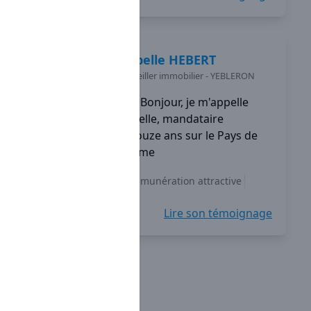
Isabelle
HEBERT
Conseiller immobilier
-
YEBLERON
Bonjour, je m'appelle
Isabelle, mandataire
Capifrance depuis douze ans sur le Pays de
Caux en Seine-Maritime
Indépendance
Rémunération attractive
Accompagnement
+5
Lire son témoignage