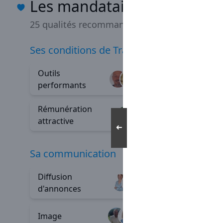
Les mandataires Capifranc
25 qualités recommandées
ses conditions de Travail
Outils
Indépe
+80
performants
Rémunération
Épanou
+23
attractive
➜
sa communication
Diffusion
Outils d
+125
d'annonces
commun
Image
+5