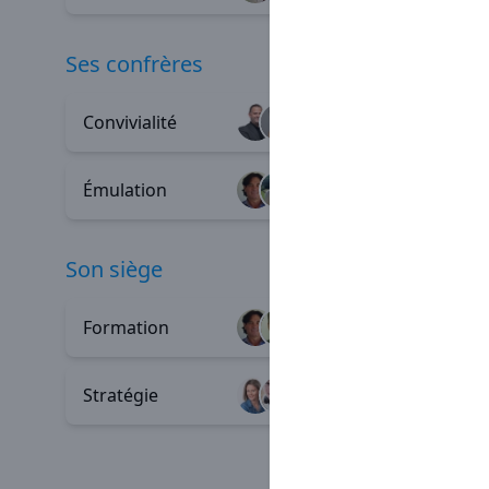
ses confrères
Convivialité
Entraid
+91
Émulation
Parrain
+16
son siège
Formation
Profess
+80
Stratégie
Process
+5