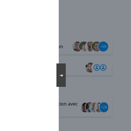
Diversification
+39
+28
Télétravail
+2
➜
Communication avec
+35
+29
le siège