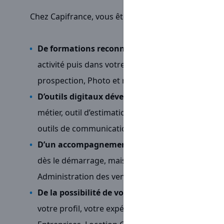
Chez Capifrance, vous êtes indépendant.e.s mais jam
De formations reconnues et illimitées
pour vou
activité puis dans votre quotidien grâce à notre
prospection, Photo et mise en valeur de biens, E
D’outils digitaux développés en interne
pour fac
métier, outil d’estimation unique, diffusion puis
outils de communication personnalisés…
D’un accompagnement terrain en continu
grâc
dès le démarrage, mais aussi grâce à une équipe d
Administration des ventes, Communication, Mar
De la possibilité de vous spécialiser
dans des fil
votre profil, votre expérience et vos envies : An