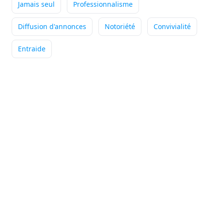
Jamais seul
Professionnalisme
Ce qui me passionne
Diffusion d'annonces
Notoriété
Convivialité
particulièrement dans mon métier
de conseiller immobilier, c'est la diversité du ...
Entraide
Indépendance
Outils performants
Accompagnement
+4
Lire son témoignage
Annie
DUBUC
Conseiller immobilier
-
HOUPPEVILLE
Ce qui me passionne
particulièrement dans mon métier
de conseiller immobilier, c'est accompagner mes ...
Indépendance
Outils performants
Formation
+5
Lire son témoignage