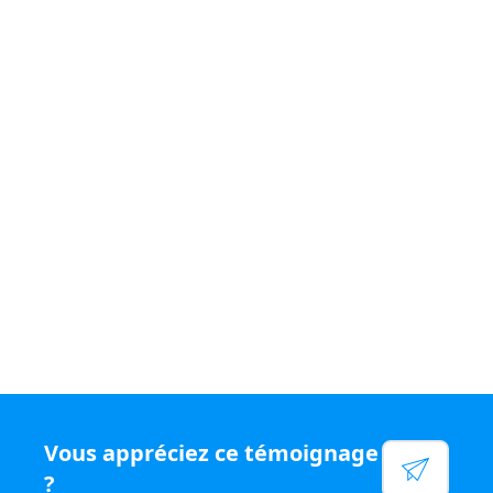
Si vous souhaitez vivre un quotidien
varié et être
rémunéré
à votre juste valeur, rejoignez le
réseau N°1
en chiffre d'affaires par conseiller, rejoignez Capifrance.
Voir leur site
Facebook
Linkedin
Twitter
Instagram
YouTube
Vous appréciez ce témoignage
?