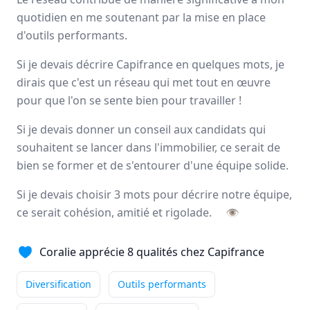
Avis
Ils aiment
Portrait
quotidien en me soutenant par la mise en place
d'outils performants.
Depuis plus de 20 ans Capifrance incarne le réseau de la
Si je devais décrire Capifrance en quelques mots, je
performance collective et individuelle
grâce à un savoir-
dirais que c'est un réseau qui met tout en œuvre
faire lié à son statut de
pionnier
dans le secteur des
pour que l'on se sente bien pour travailler !
mandataires immobiliers.
Si je devais donner un conseil aux candidats qui
Nationale
souhaitent se lancer dans l'immobilier, ce serait de
3000 mandataires
bien se former et de s'entourer d'une équipe solide.
Si je devais choisir 3 mots pour décrire notre équipe,
Avis et témoignages de mandataires
ce serait cohésion, amitié et rigolade.
👁
Capifrance
Ils recommandent Capifrance
Coralie apprécie 8 qualités chez Capifrance
Diversification
Outils performants
Maguy
MORIN
Conseiller immobilier
-
ELBEUF EN BRAY