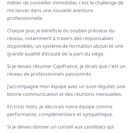
métier de conseiller immobilier, c'est le challenge de
Avis
Ils aiment
Portrait
me lancer dans une nouvelle aventure
professionnelle.
Depuis plus de 20 ans Capifrance incarne le réseau de la
Chaque jour, je bénéficie du soutien précieux du
performance collective et individuelle
grâce à un savoir-
réseau, notamment à travers des responsables
faire lié à son statut de
pionnier
dans le secteur des
mandataires immobiliers.
disponibles, un système de formation abouti et une
grande qualité d'écoute de la part du siège.
Nationale
3000 mandataires
Si je devais résumer Capifrance, je dirais que c'est un
réseau de professionnels passionnés.
Avis et témoignages de mandataires
J'accompagne mon équipe avec un suivi régulier, une
bonne communication et des réunions mensuelles.
Capifrance
Ils recommandent Capifrance
En trois mots, je décrirais notre équipe comme
performante, complémentaire et sympathique.
Maguy
MORIN
Si je devais donner un conseil aux candidats qui
Conseiller immobilier
-
ELBEUF EN BRAY