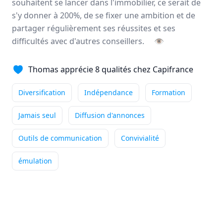
souhaitent se lancer dans l'immobilier, ce serait de
s'y donner à 200%, de se fixer une ambition et de
Ce qui me passionne
partager régulièrement ses réussites et ses
particulièrement dans mon métier
de conseiller immobilier, c'est la diversité du ...
difficultés avec d'autres conseillers.
👁
Indépendance
Outils performants
Thomas apprécie 8 qualités chez Capifrance
Accompagnement
+4
Lire son témoignage
Diversification
Indépendance
Formation
Jamais seul
Diffusion d'annonces
Annie
DUBUC
Outils de communication
Convivialité
Conseiller immobilier
-
HOUPPEVILLE
Ce qui me passionne
émulation
particulièrement dans mon métier
de conseiller immobilier, c'est accompagner mes ...
Indépendance
Outils performants
Formation
+5
Lire son témoignage