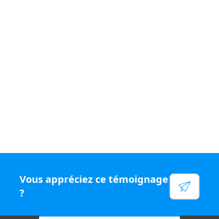
Si vous souhaitez vivre un quotidien
varié et être
rémunéré
à votre juste valeur, rejoignez le
réseau N°1
en chiffre d'affaires par conseiller, rejoignez Capifrance.
Voir leur site
Facebook
Linkedin
Twitter
Instagram
Vous appréciez ce témoignage
YouTube
?