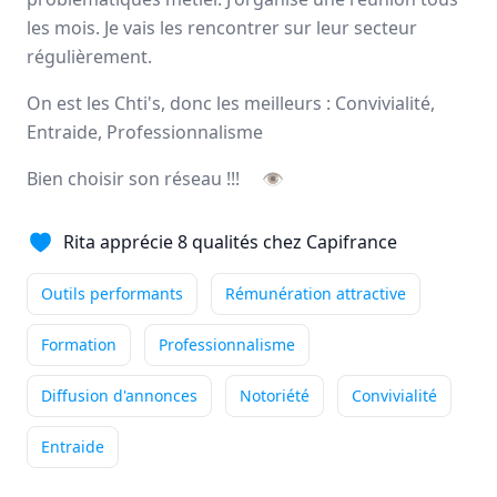
les mois. Je vais les rencontrer sur leur secteur
Ce qui me passionne
régulièrement.
particulièrement dans mon métier
de conseiller immobilier, c'est la diversité du ...
On est les Chti's, donc les meilleurs : Convivialité,
Entraide, Professionnalisme
Indépendance
Outils performants
Accompagnement
+4
Bien choisir son réseau !!!
👁
Lire son témoignage
Rita apprécie 8 qualités chez Capifrance
Annie
DUBUC
Outils performants
Rémunération attractive
Conseiller immobilier
-
HOUPPEVILLE
Formation
Professionnalisme
Ce qui me passionne
particulièrement dans mon métier
Diffusion d'annonces
Notoriété
Convivialité
de conseiller immobilier, c'est accompagner mes ...
Entraide
Indépendance
Outils performants
Formation
+5
Lire son témoignage