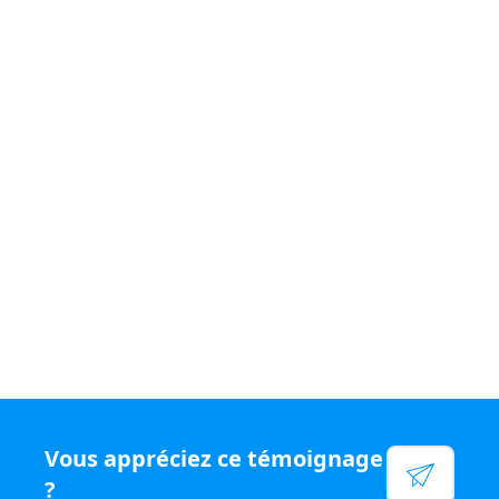
Si vous souhaitez vivre un quotidien
varié et être
rémunéré
à votre juste valeur, rejoignez le
réseau N°1
en chiffre d'affaires par conseiller, rejoignez Capifrance.
Voir leur site
Facebook
Linkedin
Twitter
Instagram
YouTube
Vous appréciez ce témoignage
?