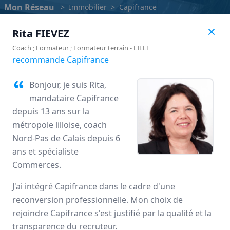
Mon Réseau
>
Immobilier
>
Capifrance
Rita
FIEVEZ
Coach ; Formateur ; Formateur terrain
-
LILLE
recommande Capifrance
Bonjour, je suis Rita,
mandataire Capifrance
depuis 13 ans sur la
métropole lilloise, coach
Nord-Pas de Calais depuis 6
ans et spécialiste
Commerces.
Capifrance
J'ai intégré Capifrance dans le cadre d'une
Avis des mandataires
reconversion professionnelle. Mon choix de
rejoindre Capifrance s'est justifié par la qualité et la
transparence du recruteur.