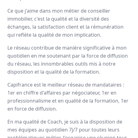
Avis
Ils aiment
Portrait
Ce que j'aime dans mon métier de conseiller
immobilier, c'est la qualité et la diversité des
Depuis plus de 20 ans Capifrance incarne le réseau de la
échanges, la satisfaction client et la rémunération
performance collective et individuelle
grâce à un savoir-
qui reflète la qualité de mon implication.
faire lié à son statut de
pionnier
dans le secteur des
mandataires immobiliers.
Le réseau contribue de manière significative à mon
quotidien en me soutenant par la force de diffusion
Nationale
du réseau, les innombrables outils mis à notre
3000 mandataires
disposition et la qualité de la formation.
Capifrance est le meilleur réseau de mandataires :
Avis et témoignages de mandataires
1er en chiffre d'affaires par négociateur, 1er en
Capifrance
professionnalisme et en qualité de la formation, 1er
Ils recommandent Capifrance
en force de diffusion.
En ma qualité de Coach, je suis à la disposition de
Maguy
MORIN
mes équipes au quotidien 7j/7 pour toutes leurs
Conseiller immobilier
-
ELBEUF EN BRAY
problématiques métier. J'organise une réunion tous