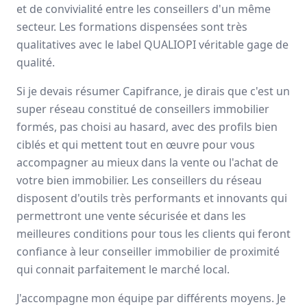
et de convivialité entre les conseillers d'un même
secteur. Les formations dispensées sont très
qualitatives avec le label QUALIOPI véritable gage de
Olivier
DUCARME
qualité.
Conseiller immobilier
-
DIENAY
Si je devais résumer Capifrance, je dirais que c'est un
Chaque jour, je bénéficie du
super réseau constitué de conseillers immobilier
soutien précieux du réseau à l'aide
formés, pas choisi au hasard, avec des profils bien
de formations régulières, d'outils performants, ...
ciblés et qui mettent tout en œuvre pour vous
Diversification
Liberté
Formation
+5
accompagner au mieux dans la vente ou l'achat de
Lire son témoignage
votre bien immobilier. Les conseillers du réseau
disposent d'outils très performants et innovants qui
permettront une vente sécurisée et dans les
meilleures conditions pour tous les clients qui feront
Jean-Christophe
BICHAUD
confiance à leur conseiller immobilier de proximité
Conseiller immobilier
-
GRIGNY
qui connait parfaitement le marché local.
La partie de mon travail de
J'accompagne mon équipe par différents moyens. Je
conseiller immobilier que je