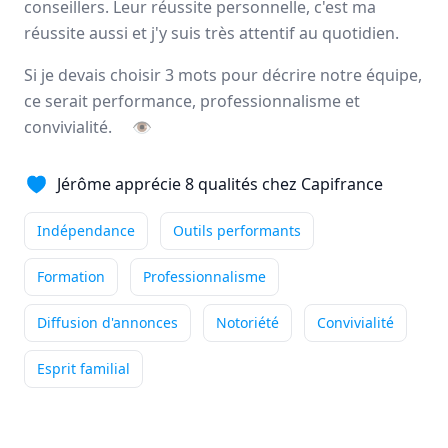
conseillers. Leur réussite personnelle, c'est ma
Sylvie
BERTON
réussite aussi et j'y suis très attentif au quotidien.
Conseiller immobilier
-
VAUJOURS
Je suis Sylvie, mandataire
Si je devais choisir 3 mots pour décrire notre équipe,
Capifrance depuis 2013 sur le
ce serait performance, professionnalisme et
secteur de la Seine-Saint-Denis.
convivialité.
👁
Indépendance
Outils performants
Jérôme apprécie 8 qualités chez Capifrance
Accompagnement
+5
Lire son témoignage
Indépendance
Outils performants
Formation
Professionnalisme
Colette
PRIOL
Diffusion d'annonces
Notoriété
Convivialité
Conseiller immobilier
-
PONT CROIX
Ce que j'aime dans mon métier
Esprit familial
de conseiller immobilier, c'est le
contact, aussi bien avec les vendeurs ...