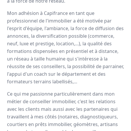
à la force de notre réseau.
Avis
Ils aiment
Portrait
Mon adhésion à Capifrance en tant que
professionnel de l'immobilier a été motivée par
Depuis plus de 20 ans Capifrance incarne le réseau de la
l'esprit d'équipe, l'ambiance, la force de diffusion des
performance collective et individuelle
grâce à un savoir-
annonces, la diversification possible (commerce,
faire lié à son statut de
pionnier
dans le secteur des
neuf, luxe et prestige, location,...), la qualité des
mandataires immobiliers.
formations dispensées en présentiel et à distance,
Nationale
un réseau à taille humaine qui s'intéresse à la
3000 mandataires
réussite de ses conseillers, la possibilité de parrainer,
l'appui d'un coach sur le département et des
formateurs terrains labellisés,...
Avis et témoignages de mandataires
Capifrance
Ce qui me passionne particulièrement dans mon
métier de conseiller immobilier, c'est les relations
Ils recommandent Capifrance
avec les clients mais aussi avec les partenaires qui
travaillent à mes côtés (notaires, diagnostiqueurs,
Maguy
MORIN
courtiers en prêts immobilier, géomètres, artisans
Conseiller immobilier
-
ELBEUF EN BRAY