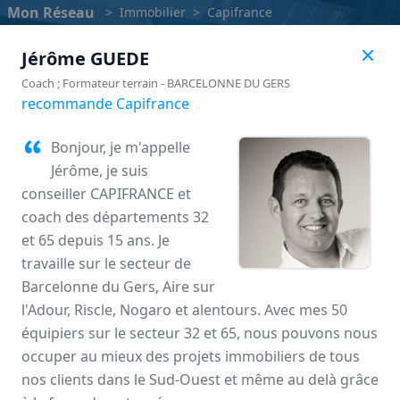
Mon Réseau
>
Immobilier
>
Capifrance
Jérôme
GUEDE
Coach ; Formateur terrain
-
BARCELONNE DU GERS
recommande Capifrance
Bonjour, je m'appelle
Jérôme, je suis
conseiller CAPIFRANCE et
coach des départements 32
et 65 depuis 15 ans. Je
travaille sur le secteur de
Barcelonne du Gers, Aire sur
Capifrance
l'Adour, Riscle, Nogaro et alentours. Avec mes 50
équipiers sur le secteur 32 et 65, nous pouvons nous
Avis des mandataires
occuper au mieux des projets immobiliers de tous
nos clients dans le Sud-Ouest et même au delà grâce