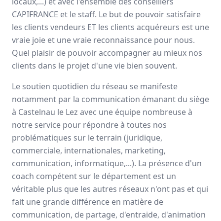
locaux,...) et avec l'ensemble des conseillers
CAPIFRANCE et le staff. Le but de pouvoir satisfaire
Ce qui me passionne
les clients vendeurs ET les clients acquéreurs est une
particulièrement dans mon métier
vraie joie et une vraie reconnaissance pour nous.
de conseiller immobilier, c'est la diversité du ...
Quel plaisir de pouvoir accompagner au mieux nos
Indépendance
Outils performants
clients dans le projet d'une vie bien souvent.
Accompagnement
+4
Lire son témoignage
Le soutien quotidien du réseau se manifeste
notamment par la communication émanant du siège
à Castelnau le Lez avec une équipe nombreuse à
notre service pour répondre à toutes nos
Annie
DUBUC
problématiques sur le terrain (juridique,
Conseiller immobilier
-
HOUPPEVILLE
commerciale, internationales, marketing,
Ce qui me passionne
communication, informatique,...). La présence d'un
particulièrement dans mon métier
coach compétent sur le département est un
de conseiller immobilier, c'est accompagner mes ...
véritable plus que les autres réseaux n'ont pas et qui
fait une grande différence en matière de
Indépendance
Outils performants
Formation
+5
communication, de partage, d'entraide, d'animation
Lire son témoignage