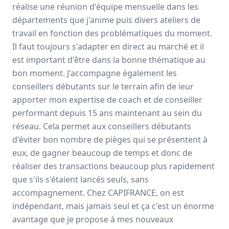
préfère est la liberté professionnelle, mes ...
réalise une réunion d'équipe mensuelle dans les
départements que j'anime puis divers ateliers de
Liberté
Outils performants
Accompagnement
+4
travail en fonction des problématiques du moment.
Lire son témoignage
Il faut toujours s'adapter en direct au marché et il
est important d'être dans la bonne thématique au
bon moment. J'accompagne également les
André
ERDOS
conseillers débutants sur le terrain afin de leur
Conseiller immobilier
-
TOURLAVILLE
apporter mon expertise de coach et de conseiller
performant depuis 15 ans maintenant au sein du
En tant que professionnel de
réseau. Cela permet aux conseillers débutants
l'immobilier, mon choix de
d'éviter bon nombre de pièges qui se présentent à
rejoindre Capifrance s'est justifié par les avantages
eux, de gagner beaucoup de temps et donc de
...
réaliser des transactions beaucoup plus rapidement
Liberté
Outils performants
Jamais seul
+5
que s'ils s'étaient lancés seuls, sans
Lire son témoignage
accompagnement. Chez CAPIFRANCE, on est
indépendant, mais jamais seul et ça c'est un énorme
avantage que je propose à mes nouveaux