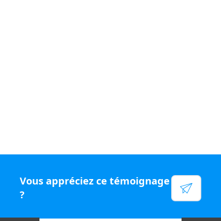
Si vous souhaitez vivre un quotidien
varié et être
rémunéré
à votre juste valeur, rejoignez le
réseau N°1
en chiffre d'affaires par conseiller, rejoignez Capifrance.
Voir leur site
Facebook
Linkedin
Twitter
Instagram
Vous appréciez ce témoignage
YouTube
?