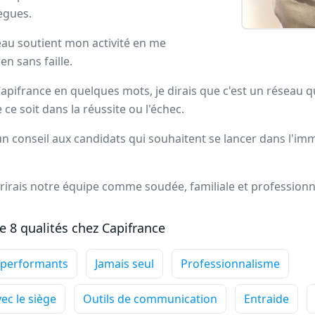
lègues.
ortrait
eau soutient mon activité en me
en sans faille.
ns Capifrance incarne le réseau de la
performance collectiv
 Capifrance en quelques mots, je dirais que c'est un réseau 
ans le secteur des mandataires immobiliers.
 ce soit dans la réussite ou l'échec.
un conseil aux candidats qui souhaitent se lancer dans l'immo
dataires Capifrance
crirais notre équipe comme soudée, familiale et professionn
e 8 qualités chez Capifrance
Annie
DUBUC
Conseiller immobilier
-
HOUPPEVILLE
 performants
Jamais seul
Professionnalisme
Ce qui me passionne
particulièrement dans mon
c le siège
Outils de communication
Entraide
métier de conseiller immobilier, c'est