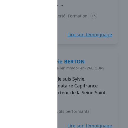
d'outils performants, ...
Diversification
Liberté
Formation
+5
Lire son témoignage
Sylvie
BERTON
Conseiller immobilier
-
VAUJOURS
Je suis Sylvie,
mandataire Capifrance
depuis 2013 sur le secteur de la Seine-Saint-
Denis.
Indépendance
Outils performants
Accompagnement
+5
Lire son témoignage