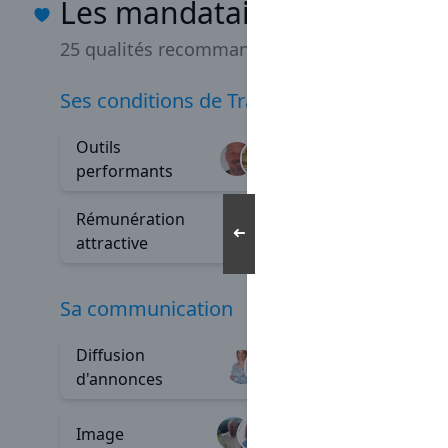
Les mandataires Capifranc
25 qualités recommandées
ses conditions de Travail
Outils
Indépe
+80
performants
Rémunération
Épanou
+23
➜
attractive
sa communication
Diffusion
Outils d
+125
d'annonces
commun
Image
+5