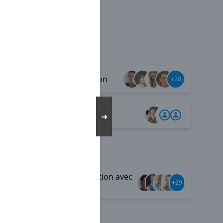
Diversification
+39
+28
Télétravail
+2
➜
Communication avec
+35
+29
le siège