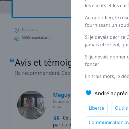
les clients et les col
Avis
Ils aiment
P
Au quotidien, le rés
fournissant un souti
Nationale
Depuis plus de 20 a
Si je devais décrire
statut de
pionnier
d
3000 mandataires
jamais être seul, que
Si je devais donner 
Avis et témoignages de man
foncer !
Ils recommandent Capifrance
En trois mots, je dé
André appréci
Maguy
MORIN
Conseiller immobilier
-
ELBEUF EN
BRAY
Liberté
Outils
Ce qui me passionne
Communication ave
particulièrement dans mon