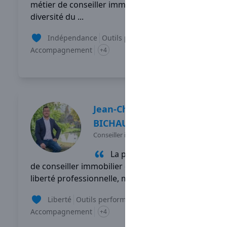
métier de conseiller immobilier, c'est la
diversité du ...
Indépendance
Outils performants
Accompagnement
+4
Lire son témoignage
Jean-Christophe
BICHAUD
Conseiller immobilier
-
GRIGNY
La partie de mon travail
de conseiller immobilier que je préfère est la
liberté professionnelle, mes ...
Liberté
Outils performants
Accompagnement
+4
Lire son témoignage