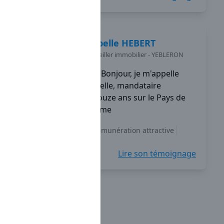
Isabelle
HEBERT
Conseiller immobilier
-
YEBLERON
Bonjour, je m'appelle
Isabelle, mandataire
Capifrance depuis douze ans sur le Pays de
Caux en Seine-Maritime
Indépendance
Rémunération attractive
Accompagnement
+5
Lire son témoignage