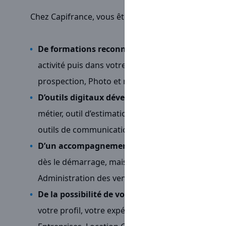
Chez Capifrance, vous êtes indépendant.e.s mais jam
De formations reconnues et illimitées
pour vou
activité puis dans votre quotidien grâce à notre
prospection, Photo et mise en valeur de biens, E
D’outils digitaux développés en interne
pour fac
métier, outil d’estimation unique, diffusion puis
outils de communication personnalisés…
D’un accompagnement terrain en continu
grâc
dès le démarrage, mais aussi grâce à une équipe d
Administration des ventes, Communication, Mar
De la possibilité de vous spécialiser
dans des fil
votre profil, votre expérience et vos envies : An