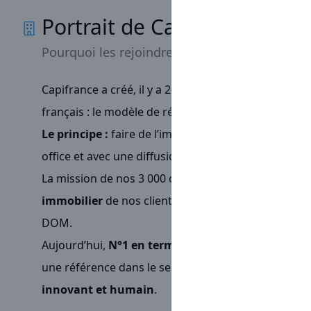
Portrait de Capifrance
Pourquoi les rejoindre
Capifrance a créé, il y a 20 ans,
un concept totalem
français : le modèle de réseau de mandataires imm
Le principe :
faire de l’immobilier sans agence phy
office et avec une diffusion web très puissante.
La mission de nos 3 000 conseillers immobiliers :
co
immobilier
de nos clients acheteurs, vendeurs, loc
DOM.
Aujourd’hui,
N°1 en termes de chiffre d’affaires
pa
une référence dans le secteur de par notre profes
innovant et humain
.