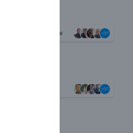
Esprit familial
+38
+27
Jamais seul
+59
+37