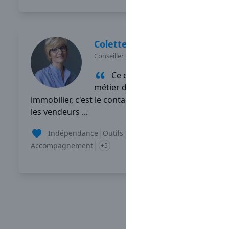
Colette
PRIOL
Conseiller immobilier
-
PONT CROIX
Ce que j'aime dans mon
métier de conseiller
immobilier, c'est le contact, aussi bien avec
les vendeurs ...
Indépendance
Outils performants
Accompagnement
+5
Lire son témoignage