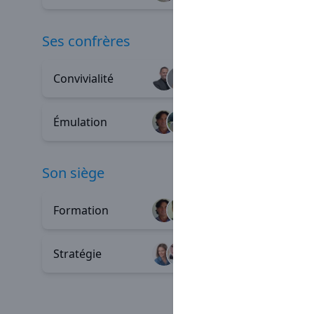
ses confrères
Convivialité
Entraid
+91
Émulation
Parrain
+16
son siège
Formation
Profess
+80
Stratégie
Process
+5