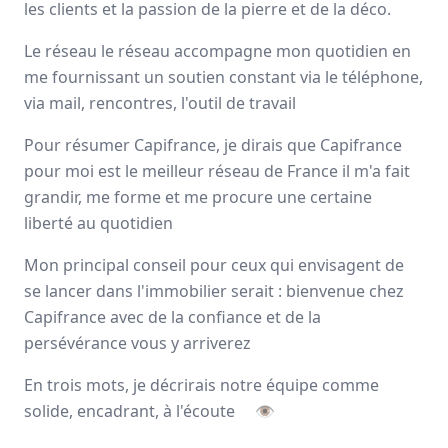
les clients et la passion de la pierre et de la déco.
Avis
Ils aiment
Portrait
Le réseau le réseau accompagne mon quotidien en
me fournissant un soutien constant via le téléphone,
Depuis plus de 20 ans Capifrance incarne le réseau de la
via mail, rencontres, l'outil de travail
performance collective et individuelle
grâce à un savoir-
faire lié à son statut de
pionnier
dans le secteur des
Pour résumer Capifrance, je dirais que Capifrance
mandataires immobiliers.
pour moi est le meilleur réseau de France il m'a fait
Nationale
grandir, me forme et me procure une certaine
3000 mandataires
liberté au quotidien
Mon principal conseil pour ceux qui envisagent de
Avis et témoignages de mandataires
se lancer dans l'immobilier serait : bienvenue chez
Capifrance avec de la confiance et de la
Capifrance
persévérance vous y arriverez
Ils recommandent Capifrance
En trois mots, je décrirais notre équipe comme
solide, encadrant, à l'écoute
👁
Maguy
MORIN
Conseiller immobilier
-
ELBEUF EN BRAY