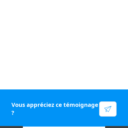
Si vous souhaitez vivre un quotidien
varié et être
rémunéré
à votre juste valeur, rejoignez le
réseau N°1
en chiffre d'affaires par conseiller, rejoignez Capifrance.
Voir leur site
Facebook
Linkedin
Twitter
Instagram
Vous appréciez ce témoignage
YouTube
?