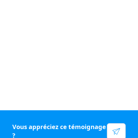
Si vous souhaitez vivre un quotidien
varié et être
rémunéré
à votre juste valeur, rejoignez le
réseau N°1
en chiffre d'affaires par conseiller, rejoignez Capifrance.
Voir leur site
Facebook
Linkedin
Twitter
Instagram
YouTube
Vous appréciez ce témoignage
?