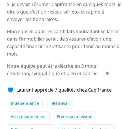
Si je devais résumer Capifrance en quelques mots, je
Avis
Ils aiment
Portrait
dirais que c'est un réseau sérieux et rapide à
envoyer les honoraires.
Depuis plus de 20 ans Capifrance incarne le réseau de la
performance collective et individuelle
grâce à un savoir-
Mon conseil pour les candidats souhaitant se lancer
faire lié à son statut de
pionnier
dans le secteur des
dans l'immobilier serait de s'assurer d'avoir une
mandataires immobiliers.
capacité financière suffisante pour tenir au moins 6
mois.
Nationale
3000 mandataires
Notre équipe peut être décrite en 3 mots :
émulation, sympathique et bien encadrée.
👁
Avis et témoignages de mandataires
Laurent apprécie 7 qualités chez Capifrance
Capifrance
Ils recommandent Capifrance
Indépendance
Télétravail
Accompagnement
Professionnalisme
Maguy
MORIN
Conseiller immobilier
-
ELBEUF EN BRAY