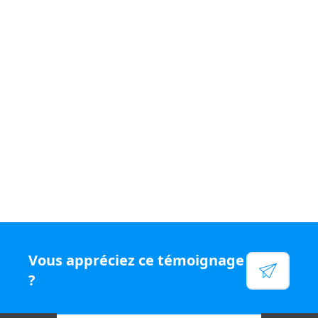
Si vous souhaitez vivre un quotidien
varié et être
rémunéré
à votre juste valeur, rejoignez le
réseau N°1
en chiffre d'affaires par conseiller, rejoignez Capifrance.
Voir leur site
Facebook
Linkedin
Twitter
Instagram
Vous appréciez ce témoignage
YouTube
?