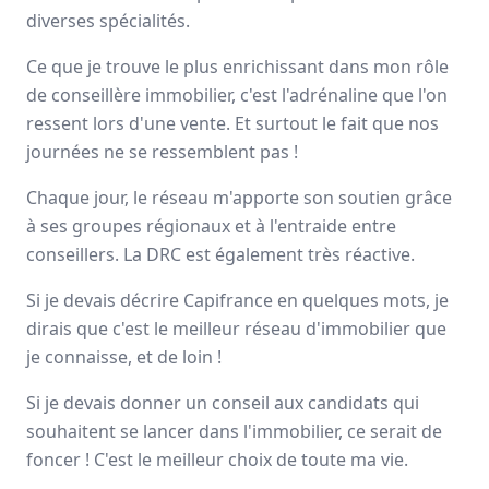
diverses spécialités.
Avis
Ils aiment
Portrait
Ce que je trouve le plus enrichissant dans mon rôle
Depuis plus de 20 ans Capifrance incarne le réseau de la
de conseillère immobilier, c'est l'adrénaline que l'on
performance collective et individuelle
grâce à un savoir-
ressent lors d'une vente. Et surtout le fait que nos
faire lié à son statut de
pionnier
dans le secteur des
journées ne se ressemblent pas !
mandataires immobiliers.
Chaque jour, le réseau m'apporte son soutien grâce
Nationale
à ses groupes régionaux et à l'entraide entre
3000 mandataires
conseillers. La DRC est également très réactive.
Si je devais décrire Capifrance en quelques mots, je
Avis et témoignages de mandataires
dirais que c'est le meilleur réseau d'immobilier que
Capifrance
je connaisse, et de loin !
Ils recommandent Capifrance
Si je devais donner un conseil aux candidats qui
souhaitent se lancer dans l'immobilier, ce serait de
Maguy
MORIN
foncer ! C'est le meilleur choix de toute ma vie.
Conseiller immobilier
-
ELBEUF EN BRAY