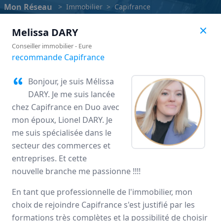
Mon Réseau
>
Immobilier
>
Capifrance
Melissa
DARY
Conseiller immobilier
-
Eure
recommande Capifrance
Bonjour, je suis Mélissa
DARY. Je me suis lancée
chez Capifrance en Duo avec
mon époux, Lionel DARY. Je
me suis spécialisée dans le
secteur des commerces et
entreprises. Et cette
Capifrance
nouvelle branche me passionne !!!!
Avis des mandataires
En tant que professionnelle de l'immobilier, mon
choix de rejoindre Capifrance s'est justifié par les
formations très complètes et la possibilité de choisir