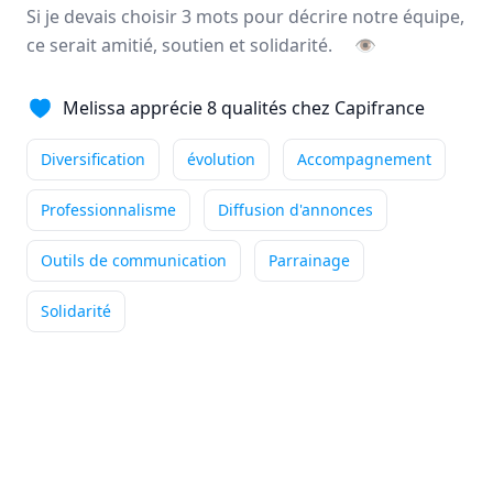
Si je devais choisir 3 mots pour décrire notre équipe,
Ce qui me passionne
ce serait amitié, soutien et solidarité.
👁
particulièrement dans mon métier
de conseiller immobilier, c'est la diversité du ...
Melissa apprécie 8 qualités chez Capifrance
Indépendance
Outils performants
Diversification
évolution
Accompagnement
Accompagnement
+4
Lire son témoignage
Professionnalisme
Diffusion d'annonces
Outils de communication
Parrainage
Annie
DUBUC
Solidarité
Conseiller immobilier
-
HOUPPEVILLE
Ce qui me passionne
particulièrement dans mon métier
de conseiller immobilier, c'est accompagner mes ...
Indépendance
Outils performants
Formation
+5
Lire son témoignage