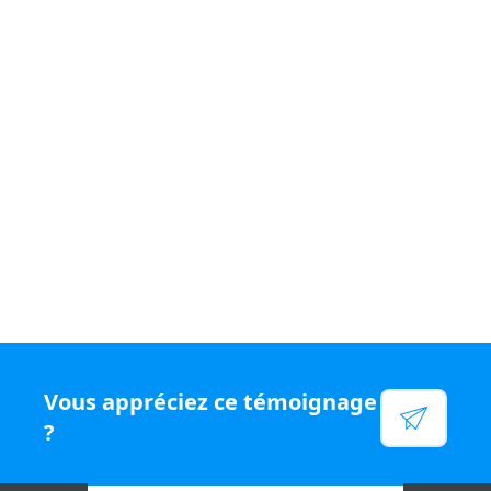
Si vous souhaitez vivre un quotidien
varié et être
rémunéré
à votre juste valeur, rejoignez le
réseau N°1
en chiffre d'affaires par conseiller, rejoignez Capifrance.
Voir leur site
Facebook
Linkedin
Twitter
Instagram
Vous appréciez ce témoignage
YouTube
?