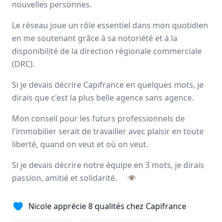
nouvelles personnes.
Avis
Ils aiment
Portrait
Le réseau joue un rôle essentiel dans mon quotidien
en me soutenant grâce à sa notoriété et à la
Depuis plus de 20 ans Capifrance incarne le réseau de la
disponibilité de la direction régionale commerciale
performance collective et individuelle
grâce à un savoir-
(DRC).
faire lié à son statut de
pionnier
dans le secteur des
mandataires immobiliers.
Si je devais décrire Capifrance en quelques mots, je
Nationale
dirais que c'est la plus belle agence sans agence.
3000 mandataires
Mon conseil pour les futurs professionnels de
l'immobilier serait de travailler avec plaisir en toute
Avis et témoignages de mandataires
liberté, quand on veut et où on veut.
Capifrance
Si je devais décrire notre équipe en 3 mots, je dirais
Ils recommandent Capifrance
passion, amitié et solidarité.
👁
Nicole apprécie 8 qualités chez Capifrance
Maguy
MORIN
Conseiller immobilier
-
ELBEUF EN BRAY