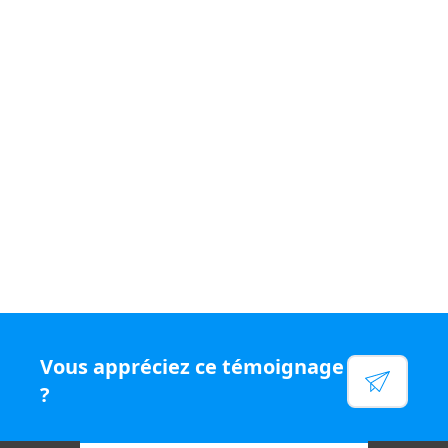
Si vous souhaitez vivre un quotidien
varié et être
rémunéré
à votre juste valeur, rejoignez le
réseau N°1
en chiffre d'affaires par conseiller, rejoignez Capifrance.
Voir leur site
Facebook
Linkedin
Twitter
Instagram
Vous appréciez ce témoignage
YouTube
?