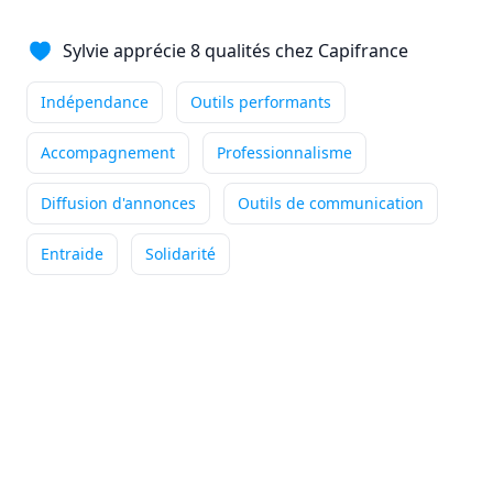
Ce qui me passionne
Sylvie apprécie 8 qualités chez Capifrance
particulièrement dans mon métier
de conseiller immobilier, c'est la diversité du ...
Indépendance
Outils performants
Indépendance
Outils performants
Accompagnement
Professionnalisme
Accompagnement
+4
Lire son témoignage
Diffusion d'annonces
Outils de communication
Entraide
Solidarité
Annie
DUBUC
Conseiller immobilier
-
HOUPPEVILLE
Ce qui me passionne
particulièrement dans mon métier
de conseiller immobilier, c'est accompagner mes ...
Indépendance
Outils performants
Formation
+5
Lire son témoignage