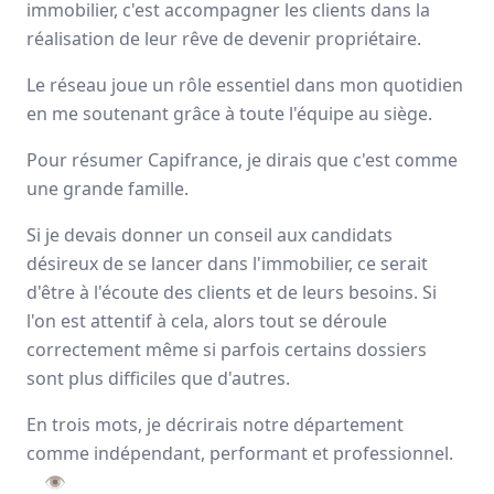
immobilier, c'est accompagner les clients dans la
Avis
Ils aiment
Portrait
réalisation de leur rêve de devenir propriétaire.
Le réseau joue un rôle essentiel dans mon quotidien
Depuis plus de 20 ans Capifrance incarne le réseau de la
en me soutenant grâce à toute l'équipe au siège.
performance collective et individuelle
grâce à un savoir-
faire lié à son statut de
pionnier
dans le secteur des
Pour résumer Capifrance, je dirais que c'est comme
mandataires immobiliers.
une grande famille.
Nationale
Si je devais donner un conseil aux candidats
3000 mandataires
désireux de se lancer dans l'immobilier, ce serait
d'être à l'écoute des clients et de leurs besoins. Si
Avis et témoignages de mandataires
l'on est attentif à cela, alors tout se déroule
correctement même si parfois certains dossiers
Capifrance
sont plus difficiles que d'autres.
Ils recommandent Capifrance
En trois mots, je décrirais notre département
comme indépendant, performant et professionnel.
Maguy
MORIN
👁
Conseiller immobilier
-
ELBEUF EN BRAY