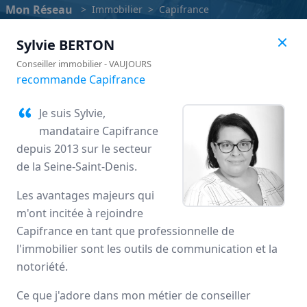
Mon Réseau
>
Immobilier
>
Capifrance
Sylvie
BERTON
Conseiller immobilier
-
VAUJOURS
recommande Capifrance
Je suis Sylvie,
mandataire Capifrance
depuis 2013 sur le secteur
de la Seine-Saint-Denis.
Les avantages majeurs qui
m'ont incitée à rejoindre
Capifrance
Capifrance en tant que professionnelle de
l'immobilier sont les outils de communication et la
Avis des mandataires
notoriété.
Ce que j'adore dans mon métier de conseiller