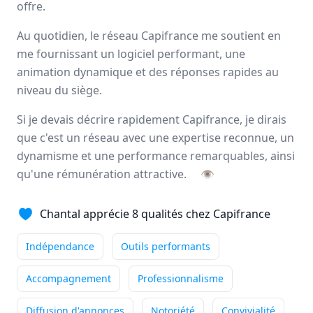
offre.
Avis
Ils aiment
Portrait
Au quotidien, le réseau Capifrance me soutient en
me fournissant un logiciel performant, une
Depuis plus de 20 ans Capifrance incarne le réseau de la
animation dynamique et des réponses rapides au
performance collective et individuelle
grâce à un savoir-
niveau du siège.
faire lié à son statut de
pionnier
dans le secteur des
mandataires immobiliers.
Si je devais décrire rapidement Capifrance, je dirais
Nationale
que c'est un réseau avec une expertise reconnue, un
3000 mandataires
dynamisme et une performance remarquables, ainsi
qu'une rémunération attractive.
👁
Avis et témoignages de mandataires
Chantal apprécie 8 qualités chez Capifrance
Capifrance
Ils recommandent Capifrance
Indépendance
Outils performants
Accompagnement
Professionnalisme
Maguy
MORIN
Diffusion d'annonces
Conseiller immobilier
Notoriété
-
ELBEUF EN BRAY
Convivialité