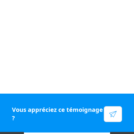
Si vous souhaitez vivre un quotidien
varié et être
rémunéré
à votre juste valeur, rejoignez le
réseau N°1
en chiffre d'affaires par conseiller, rejoignez Capifrance.
Voir leur site
Facebook
Linkedin
Twitter
Instagram
Vous appréciez ce témoignage
YouTube
?