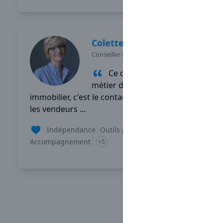
Colette
PRIOL
Conseiller immobilier
-
PONT CROIX
Ce que j'aime dans mon
métier de conseiller
immobilier, c'est le contact, aussi bien avec
les vendeurs ...
Indépendance
Outils performants
Accompagnement
+5
Lire son témoignage