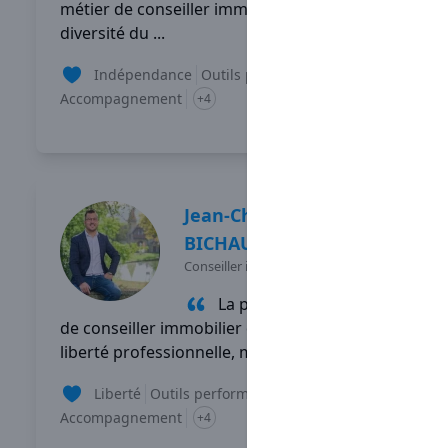
métier de conseiller immobilier, c'est la
diversité du ...
Indépendance
Outils performants
Accompagnement
+4
Lire son témoignage
Jean-Christophe
BICHAUD
Conseiller immobilier
-
GRIGNY
La partie de mon travail
de conseiller immobilier que je préfère est la
liberté professionnelle, mes ...
Liberté
Outils performants
Accompagnement
+4
Lire son témoignage