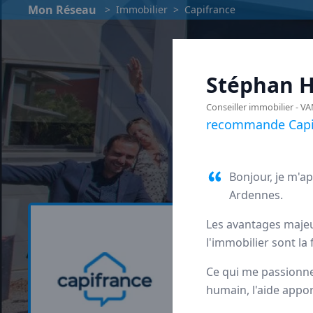
Mon Réseau
>
Immobilier
>
Capifrance
Stéphan
H
Conseiller immobilier
-
VA
recommande Capi
Bonjour, je m'ap
Ardennes.
Les avantages majeu
Capif
l'immobilier sont la
Ce qui me passionne 
Avis des man
humain, l'aide appor