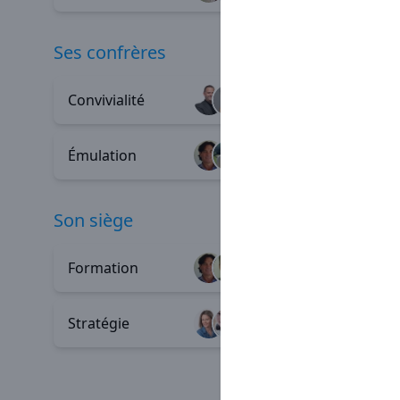
ses confrères
Convivialité
Entraid
+91
Émulation
Parrain
+16
son siège
Formation
Profess
+80
Stratégie
Process
+5