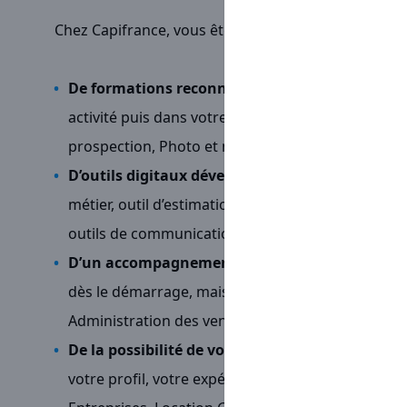
Chez Capifrance, vous êtes indépendant.e.s mais jam
De formations reconnues et illimitées
pour vou
activité puis dans votre quotidien grâce à notre
prospection, Photo et mise en valeur de biens, E
D’outils digitaux développés en interne
pour fac
métier, outil d’estimation unique, diffusion puis
outils de communication personnalisés…
D’un accompagnement terrain en continu
grâc
dès le démarrage, mais aussi grâce à une équipe d
Administration des ventes, Communication, Mar
De la possibilité de vous spécialiser
dans des fil
votre profil, votre expérience et vos envies : An