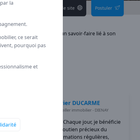
par la
Voir le site
Postuler
ompagnement.
e et individuelle
grâce à un savoir-faire lié à son
bilier, ce serait
rrivent, pourquoi pas
fessionnalisme et
Olivier
DUCARME
Conseiller immobilier
-
DIENAY
Chaque jour, je bénéficie
lidarité
du soutien précieux du
réseau à l'aide de formations régulières,