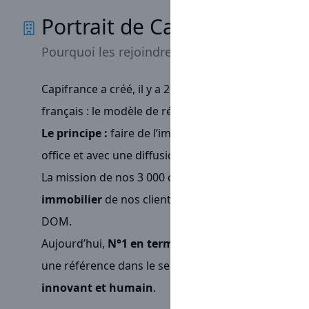
Portrait de Capifrance
Pourquoi les rejoindre
Capifrance a créé, il y a 20 ans,
un concept totalem
français : le modèle de réseau de mandataires imm
Le principe :
faire de l’immobilier sans agence phy
office et avec une diffusion web très puissante.
La mission de nos 3 000 conseillers immobiliers :
co
immobilier
de nos clients acheteurs, vendeurs, loc
DOM.
Aujourd’hui,
N°1 en termes de chiffre d’affaires
pa
une référence dans le secteur de par notre profes
innovant et humain
.