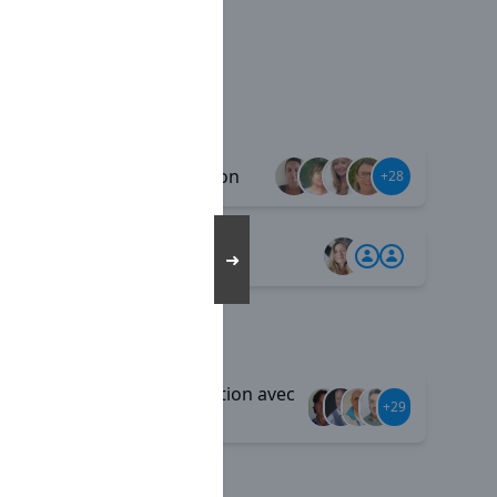
Diversification
+39
+28
Télétravail
+2
➜
Communication avec
+35
+29
le siège