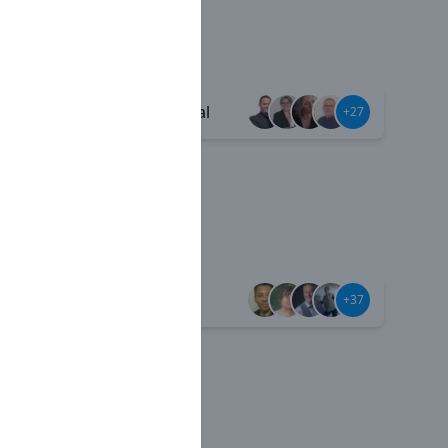
Esprit familial
+38
+27
Jamais seul
+59
+37