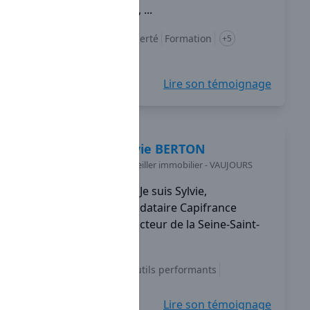
d'outils performants, ...
Diversification
Liberté
Formation
+5
Lire son témoignage
Sylvie
BERTON
Conseiller immobilier
-
VAUJOURS
Je suis Sylvie,
mandataire Capifrance
depuis 2013 sur le secteur de la Seine-Saint-
Denis.
Indépendance
Outils performants
Accompagnement
+5
Lire son témoignage