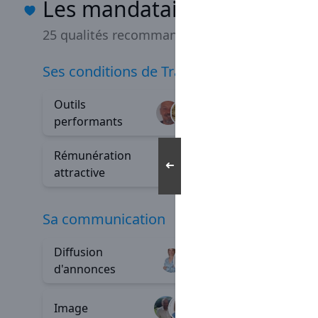
Les mandataires Capifranc
25 qualités recommandées
ses conditions de Travail
Outils
Indépe
+80
performants
Rémunération
Épanou
+23
➜
attractive
sa communication
Diffusion
Outils d
+125
d'annonces
commun
Image
+5