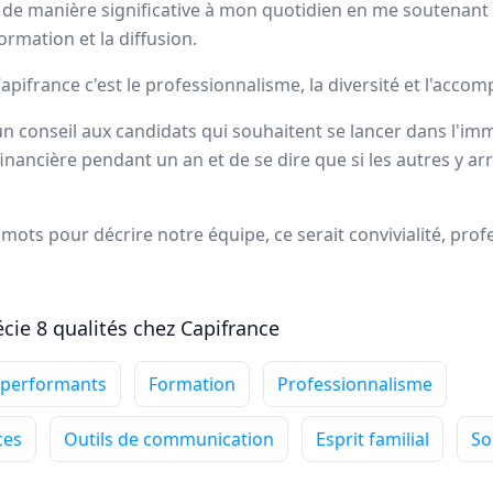
 de manière significative à mon quotidien en me soutenant 
ortrait
rmation et la diffusion.
pifrance c'est le professionnalisme, la diversité et l'acc
ns Capifrance incarne le réseau de la
performance collectiv
un conseil aux candidats qui souhaitent se lancer dans l'immo
ans le secteur des mandataires immobiliers.
 financière pendant un an et de se dire que si les autres y a
dataires Capifrance
 3 mots pour décrire notre équipe, ce serait convivialité, pro
cie 8 qualités chez Capifrance
Annie
DUBUC
 performants
Formation
Professionnalisme
Conseiller immobilier
-
HOUPPEVILLE
Ce qui me passionne
ces
Outils de communication
Esprit familial
So
particulièrement dans mon
métier de conseiller immobilier, c'est