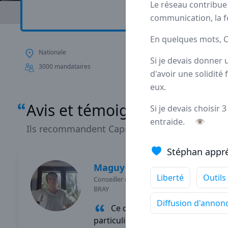
Le réseau contribue
Avis
Ils aiment
P
communication, la fo
En quelques mots, Ca
Nationale
Depuis plus de 20 a
Si je devais donner 
statut de
pionnier
d
3000 mandataires
d'avoir une solidité
eux.
Avis et témoignages de man
Si je devais choisir
entraide.
👁
Ils recommandent Capifrance
Stéphan appré
Maguy
MORIN
Liberté
Outils
Conseiller immobilier
-
ELBEUF EN
BRAY
Diffusion d'annon
Ce qui me passionne
particulièrement dans mon