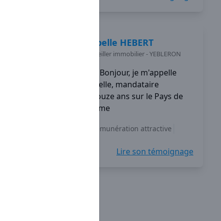
Isabelle
HEBERT
Conseiller immobilier
-
YEBLERON
Bonjour, je m'appelle
Isabelle, mandataire
Capifrance depuis douze ans sur le Pays de
Caux en Seine-Maritime
Indépendance
Rémunération attractive
Accompagnement
+5
Lire son témoignage