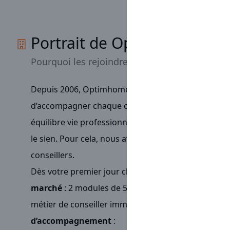
Portrait de Optimhome
Pourquoi les rejoindre
Depuis 2006, Optimhome est un réseau
tourné ver
d’accompagner chaque conseiller vers la
réussite
:
équilibre vie professionnelle et personnelle ou enco
le sien. Pour cela, nous avons décidé d’accompagn
conseillers.
Dès votre premier jour chez Optimhome, vous aure
marché
: 2 modules de 5 jours et 3,5 jours pour v
métier de conseiller immobilier. Au quotidien, vous
d’accompagnement
: