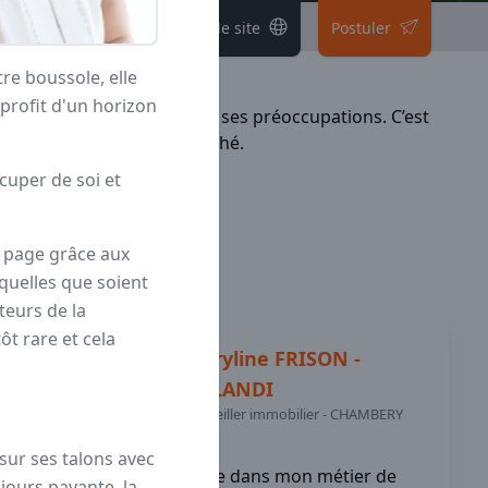
Voir le site
Postuler
re boussole, elle
 profit d'un horizon
et leur
réussite
au cœur de ses préoccupations. C’est
 plus performants du marché.
cuper de soi et
a page grâce aux
quelles que soient
ateurs de la
tôt rare et cela
Maryline
FRISON -
ORLANDI
Conseiller immobilier
-
CHAMBERY
(73)
 sur ses talons avec
Ce que j'apprécie dans mon métier de
ujours payante, la