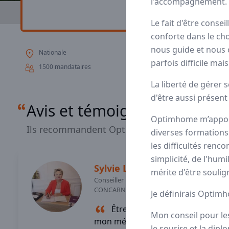
l'accompagnement.
Avis
Ils aiment
P
Le fait d'être conse
conforte dans le cho
nous guide et nous o
Nationale
Optimhome est un r
parfois difficile mai
pour cela que nous 
1500 mandataires
La liberté de gérer 
d'être aussi présent 
Avis et témoignages de ma
Optimhome m’apporte
Ils recommandent Optimhome
diverses formations
les difficultés renco
simplicité, de l'humil
Sylvie
LE TOUZE
mérite d'être souli
Conseiller immobilier
-
CONCARNEAU (29)
Je définirais Opti
Être indépendant dans
Mon conseil pour les 
mon métier de conseiller
le sourire et la dip