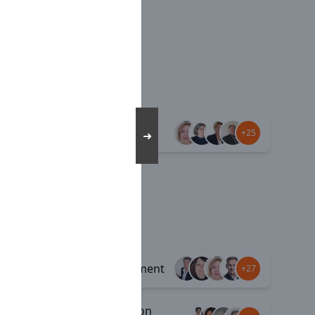
Esprit familial
+34
+25
➜
+6
Épanouissement
+32
+27
Rémunération