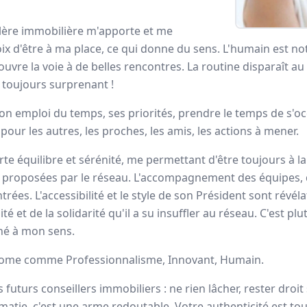
ortrait
illère immobilière m'apporte et me
ix d'être à ma place, ce qui donne du sens. L'humain est not
uvre la voie à de belles rencontres. La routine disparaît au
éseau immobilier qui place le
bien-être
de ses conseillers 
s toujours surprenant !
avons mis en place la
formation
et
l’accompagnement
les
son emploi du temps, ses priorités, prendre le temps de s'oc
pour les autres, les proches, les amis, les actions à mener.
ndataires Optimhome
 équilibre et sérénité, me permettant d'être toujours à l
 proposées par le réseau. L'accompagnement des équipes, 
ntrées. L'accessibilité et le style de son Président sont révél
ité et de la solidarité qu'il a su insuffler au réseau. C'est plu
Nicolas
VIGOT
gné à mon sens.
Conseiller immobilier
-
SAINT CYR
SUR LOIRE (37)
mhome comme Professionnalisme, Innovant, Humain.
Ce que j'aime le plus
futurs conseillers immobiliers : ne rien lâcher, rester droit
dans ce métier, c'est mon
lomatie, c'est une arme redoutable. Votre authenticité est to