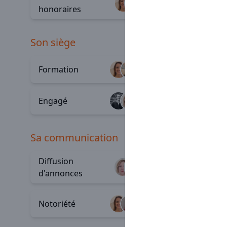
Évoluti
+19
honoraires
son siège
Formation
À l'écou
+48
Engagé
Stratégi
+22
sa communication
Diffusion
Profess
+82
d'annonces
Commun
Notoriété
+4
externe