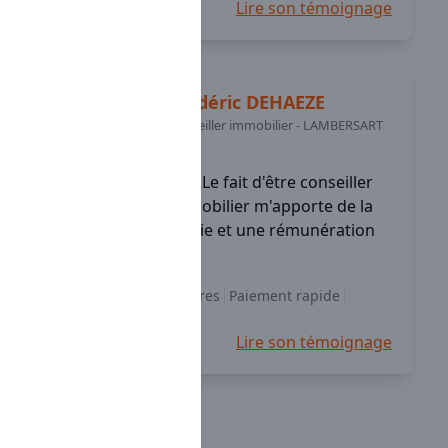
Lire son témoignage
Frédéric
DEHAEZE
Conseiller immobilier
-
LAMBERSART
(59)
Le fait d'être conseiller
immobilier m'apporte de la
liberté, de l’autonomie et une rémunération
déplafonnée.
Choix des honoraires
Paiement rapide
à l'écoute
+4
Lire son témoignage