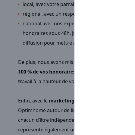
local, avec votre parrain ou marraine
régional, avec un responsable régional
national avec nos experts du siège (comptabilité
honoraires sous 48h, juridique pour vos mandats
diffusion pour mettre avant les biens de vos clients
De plus, nous avons mis en place une rémunération p
100 % de vos honoraires
. Nous souhaitons vous p
travail à la hauteur de votre investissement.
Enfin, avec le
marketing de réseau
, nous avons fai
Optimhome autour de liens forts entre chaque conse
chacun d’être indépendant sans
jamais être seul
.
représente également une possibilité de développe