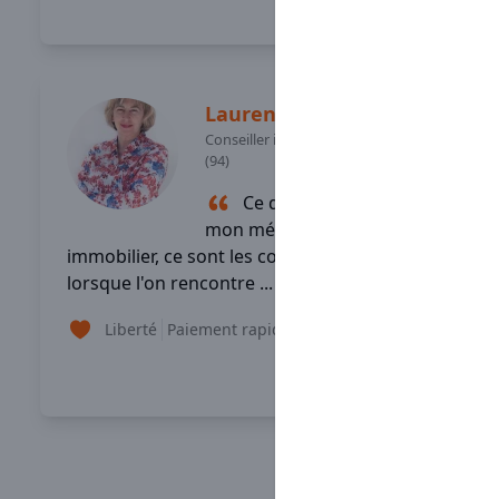
Lire son témoignage
Laurence
BREILLOT
Conseiller immobilier
-
SAINT MANDE
(94)
Ce qui me plaît dans
mon métier de conseiller
immobilier, ce sont les contacts humains
lorsque l'on rencontre ...
Liberté
Paiement rapide
Formation
+2
Lire son témoignage