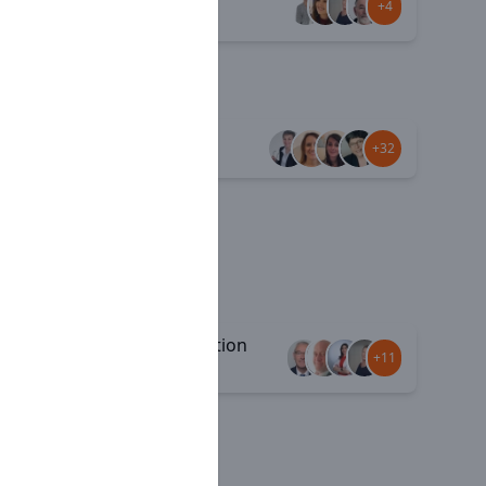
+7
+4
attractive
Jamais seul
+33
+32
Communication
+29
+11
interne