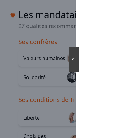
Les mandataires Optimho
27 qualités recommandées
ses confrères
Valeurs humaines
Convivia
+49
➜
Solidarité
Émulati
+9
ses conditions de Travail
Outils
Liberté
+46
perform
Choix des