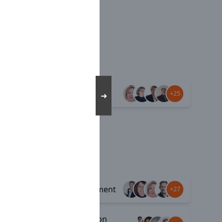
Esprit familial
+34
+25
➜
+6
Épanouissement
+32
+27
Rémunération