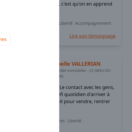
conseiller immobilier, c'est qu'on en apprend
tous les jours et ...
épanouissement
Liberté
Accompagnement
+5
Lire son témoignage
nes
Isabelle
VALLERIAN
Conseiller immobilier
-
LE GRAU DU
ROI (30)
Le contact avec les gens,
le défi quotidien d'arriver à
convaincre que ce soit pour vendre, rentrer
des ...
Choix des honoraires
Liberté
Accompagnement
+5