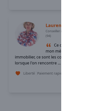
Lire son témoignage
Laurence
BREILLOT
Conseiller immobilier
-
SAINT MANDE
(94)
Ce qui me plaît dans
mon métier de conseiller
immobilier, ce sont les contacts humains
lorsque l'on rencontre ...
Liberté
Paiement rapide
Formation
+2
Lire son témoignage