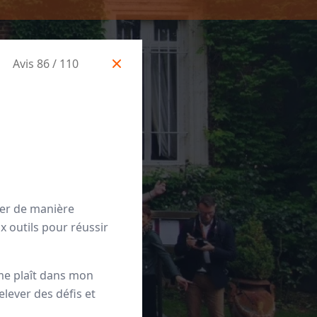
Avis 86 / 110
ler de manière
 outils pour réussir
me plaît dans mon
relever des défis et