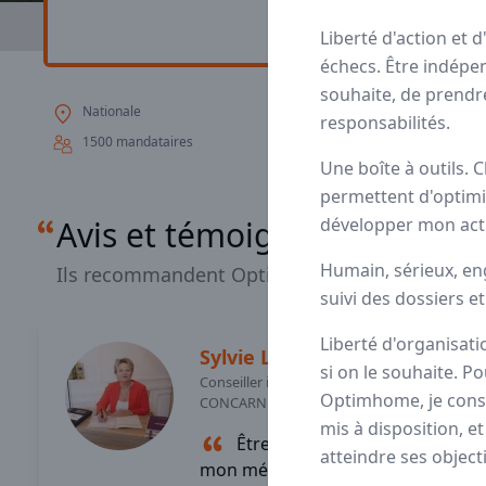
Avis
Ils aiment
P
Liberté d'action et 
échecs. Être indép
souhaite, de prendr
Nationale
Optimhome est un r
responsabilités.
pour cela que nous 
1500 mandataires
Une boîte à outils.
permettent d'optimi
Avis et témoignages de ma
développer mon acti
Humain, sérieux, en
Ils recommandent Optimhome
suivi des dossiers e
Liberté d'organisatio
Sylvie
LE TOUZE
si on le souhaite. P
Conseiller immobilier
-
Optimhome, je consei
CONCARNEAU (29)
mis à disposition, e
Être indépendant dans
atteindre ses object
mon métier de conseiller