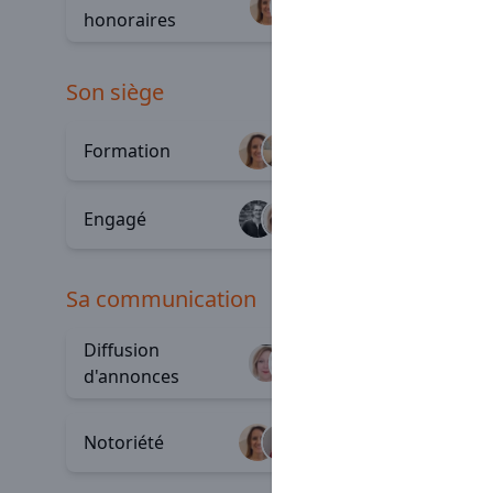
Évoluti
+19
honoraires
son siège
Formation
À l'écou
+48
Engagé
Stratégi
+22
sa communication
Diffusion
Profess
+82
d'annonces
Commun
Notoriété
+4
externe