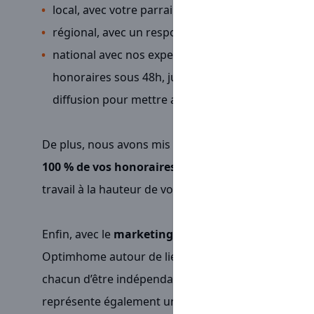
local, avec votre parrain ou marraine
régional, avec un responsable régional
national avec nos experts du siège (comptabilité
honoraires sous 48h, juridique pour vos mandats
diffusion pour mettre avant les biens de vos clients
De plus, nous avons mis en place une rémunération p
100 % de vos honoraires
. Nous souhaitons vous p
travail à la hauteur de votre investissement.
Enfin, avec le
marketing de réseau
, nous avons fai
Optimhome autour de liens forts entre chaque conse
chacun d’être indépendant sans
jamais être seul
.
représente également une possibilité de développe