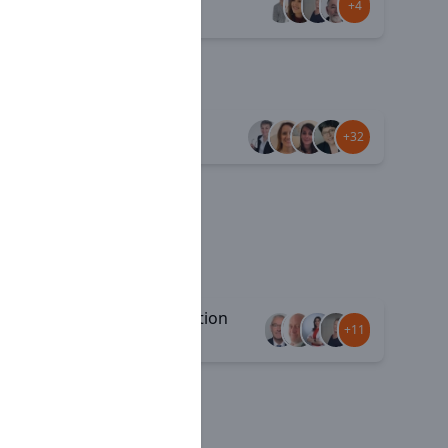
+7
+4
attractive
Jamais seul
+33
+32
Communication
+29
+11
interne