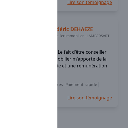
Lire son témoignage
Frédéric
DEHAEZE
Conseiller immobilier
-
LAMBERSART
(59)
Le fait d'être conseiller
immobilier m'apporte de la
liberté, de l’autonomie et une rémunération
déplafonnée.
Choix des honoraires
Paiement rapide
à l'écoute
+4
Lire son témoignage