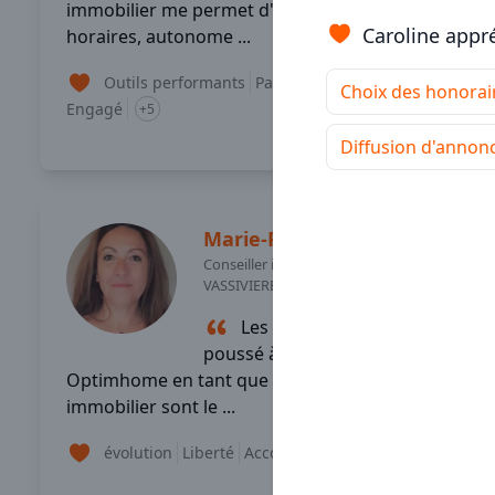
immobilier me permet d'être libre des
Caroline appr
horaires, autonome ...
Outils performants
Paiement rapide
Choix des honorai
Engagé
+5
Lire son témoignage
Diffusion d'annon
Marie-Pierre
MALLARD
Conseiller immobilier
-
ROYERE DE
VASSIVIERE (23)
Les raisons qui m’ont
poussé à rejoindre le réseau
Optimhome en tant que conseiller
immobilier sont le ...
évolution
Liberté
Accompagnement
+5