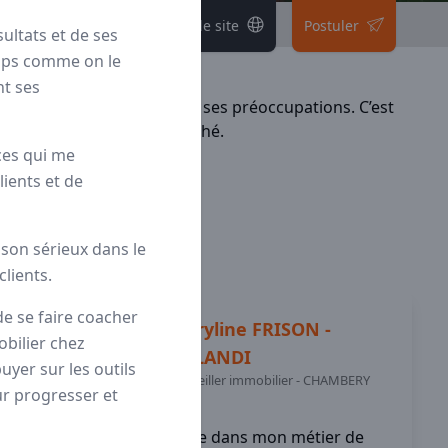
Voir le site
Postuler
ultats et de ses
mps comme on le
nt ses
et leur
réussite
au cœur de ses préoccupations. C’est
 plus performants du marché.
ces qui me
ients et de
son sérieux dans le
lients.
 de se faire coacher
Maryline
FRISON -
obilier chez
ORLANDI
uyer sur les outils
Conseiller immobilier
-
CHAMBERY
ur progresser et
(73)
Ce que j'apprécie dans mon métier de