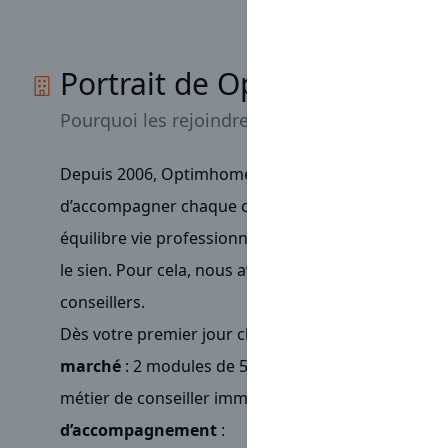
Portrait de Optimhome
Pourquoi les rejoindre
Depuis 2006, Optimhome est un réseau
tourné ver
d’accompagner chaque conseiller vers la
réussite
:
équilibre vie professionnelle et personnelle ou enco
le sien. Pour cela, nous avons décidé d’accompagn
conseillers.
Dès votre premier jour chez Optimhome, vous aure
marché
: 2 modules de 5 jours et 3,5 jours pour v
métier de conseiller immobilier. Au quotidien, vous
d’accompagnement
: