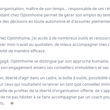
ortrait
d'organisation, maître de son temps... responsable de ses rés
endant chez Optimhome permet de gérer son emploi du te
e des décisions en toute autonomie et d'assumer pleineme
éseau immobilier qui place le
bien-être
de ses conseillers 
avons mis en place la
formation
et
l’accompagnement
les
 Chez Optimhome, j'ai accès à de nombreux outils et ressour
ser mon travail au quotidien, de mieux accompagner mes cl
ndataires Optimhome
vité de manière efficace.
gagé. Optimhome se distingue par son approche humaine, 
t son engagement envers ses conseillers immobiliers et ses c
n, liberté d'agir dans un cadre, la boîte à outils, possibilité
Nicolas
VIGOT
our ceux qui souhaitent se lancer en tant que conseiller imm
Conseiller immobilier
-
SAINT CYR
lle de profiter de la liberté d'organisation offerte, de s'app
SUR LOIRE (37)
t de ne pas hésiter à se faire accompagner par un coach po
Ce que j'aime le plus
ifs.
👁
dans ce métier, c'est mon