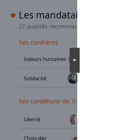
Les mandataires Optimho
27 qualités recommandées
ses confrères
Valeurs humaines
Convivia
+49
➜
Solidarité
Émulati
+9
ses conditions de Travail
Outils
Liberté
+46
perform
Choix des