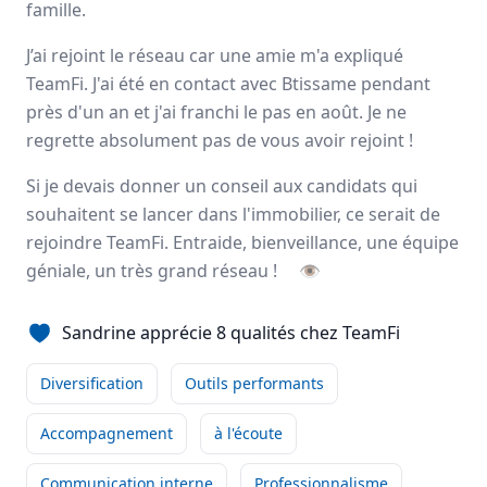
famille.
Avis
Ils aiment
Portrait
J’ai rejoint le réseau car une amie m'a expliqué
TeamFi. J'ai été en contact avec Btissame pendant
TeamFi TEAM France Immobilier est un réseau innovant
près d'un an et j'ai franchi le pas en août. Je ne
qui opère à l'échelle nationale et offre une gamme de
regrette absolument pas de vous avoir rejoint !
services modernes à un rapport qualité-prix très
avantageux.
Si je devais donner un conseil aux candidats qui
National
souhaitent se lancer dans l'immobilier, ce serait de
42 mandataires
rejoindre TeamFi. Entraide, bienveillance, une équipe
géniale, un très grand réseau !
👁
Avis et témoignages de mandataires TeamFi
Sandrine apprécie 8 qualités chez TeamFi
Ils recommandent TeamFi
Diversification
Outils performants
Pauline
FROMENTEAU
Accompagnement
à l'écoute
Ce que j’aime par-dessus tout
Communication interne
Professionnalisme