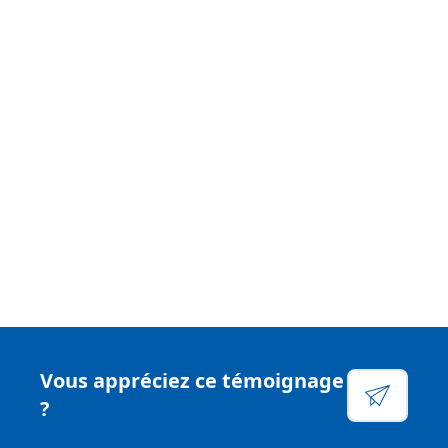
équitable pouvant atteindre 100% des honoraires
facturés chez le notaire. De plus, vous pouvez assurer
la durabilité de votre activité et devenir votre propre
patron en recevant une rétrocession sur les
commissions de vos filleuls sur plusieurs niveaux.
Voir leur site
Facebook
Linkedin
Vous appréciez ce témoignage
Instagram
?