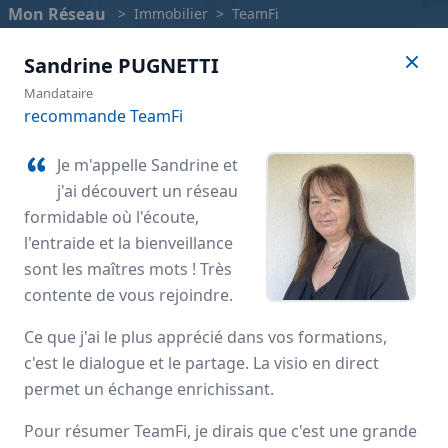
Mon Réseau
>
Immobilier
>
TeamFi
Sandrine
PUGNETTI
Mandataire
recommande TeamFi
Je m'appelle Sandrine et
j'ai découvert un réseau
formidable où l'écoute,
l'entraide et la bienveillance
sont les maîtres mots ! Très
contente de vous rejoindre.
TeamFi
Ce que j'ai le plus apprécié dans vos formations,
c'est le dialogue et le partage. La visio en direct
Avis des mandataires
permet un échange enrichissant.
Pour résumer TeamFi, je dirais que c'est une grande